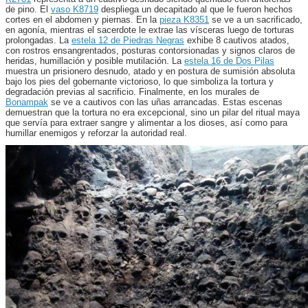
de pino. El
vaso K8719
despliega un decapitado al que le fueron hechos
cortes en el abdomen y piernas. En la
pieza K8351
se ve a un sacrificado,
en agonía, mientras el sacerdote le extrae las vísceras luego de torturas
prolongadas. La
estela 12 de Piedras Negras
exhibe 8 cautivos atados,
con rostros ensangrentados, posturas contorsionadas y signos claros de
heridas, humillación y posible mutilación. La
estela 16 de Dos Pilas
muestra un prisionero desnudo, atado y en postura de sumisión absoluta
bajo los pies del gobernante victorioso, lo que simboliza la tortura y
degradación previas al sacrificio. Finalmente, en los murales de
Bonampak
se ve a cautivos con las uñas arrancadas. Estas escenas
demuestran que la tortura no era excepcional, sino un pilar del ritual maya
que servía para extraer sangre y alimentar a los dioses, así como para
humillar enemigos y reforzar la autoridad real.