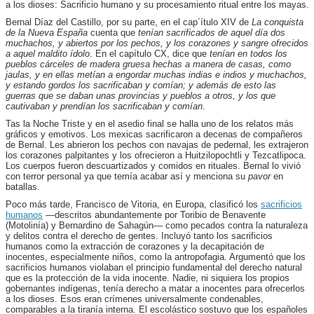
a los dioses: Sacrificio humano y su procesamiento ritual entre los mayas.
Bernal Díaz del Castillo, por su parte, en el cap´ítulo XIV de
La conquista
de la Nueva España
cuenta que
tenían sacrificados de aquel día dos
muchachos, y abiertos por los pechos, y los corazones y sangre ofrecidos
a aquel maldito ídolo
. En el capítulo CX, dice que
tenían en todos los
pueblos cárceles de madera gruesa hechas a manera de casas, como
jaulas, y en ellas metían a engordar muchas indias e indios y muchachos,
y estando gordos los sacrificaban y comían; y además de esto las
guerras que se daban unas provincias y pueblos a otros, y los que
cautivaban y prendían los sacrificaban y comían
.
Tas la Noche Triste y en el asedio final se halla uno de los relatos más
gráficos y emotivos. Los mexicas sacrificaron a decenas de compañeros
de Bernal. Les abrieron los pechos con navajas de pedernal, les extrajeron
los corazones palpitantes y los ofrecieron a Huitzilopochtli y Tezcatlipoca.
Los cuerpos fueron descuartizados y comidos en rituales. Bernal lo vivió
con terror personal ya que temía acabar así y menciona su
pavor
en
batallas.
Poco más tarde, Francisco de Vitoria, en Europa, clasificó los
sacrificios
humanos
—descritos abundantemente por Toribio de Benavente
(Motolinía) y Bernardino de Sahagún— como pecados contra la naturaleza
y delitos contra el derecho de gentes. Incluyó tanto los sacrificios
humanos como la extracción de corazones y la decapitación de
inocentes, especialmente niños, como la antropofagia. Argumentó que los
sacrificios humanos violaban el principio fundamental del derecho natural
que es la protección de la vida inocente. Nadie, ni siquiera los propios
gobernantes indígenas, tenía derecho a matar a inocentes para ofrecerlos
a los dioses. Esos eran crímenes universalmente condenables,
comparables a la tiranía interna. El escolástico sostuvo que los españoles