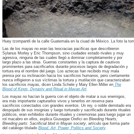
Huey tzompantli de la calle Guatemala en la ciuad de México. La foto la t
Las de los mayas no eran las teocracias pacificas que describieron
Sylanus Morley y Eric Thompson, sino ciudades estado rivales y muy
agresiva, ninguna de las cuales llegó a dominar completamente y por
largo plazo a las otras. Guerras constantes y la captura de cautivos
prominentes para sacrificarlos durante procesos largos de degradación y
tortura era el nombre del juego. Los aztecas han recibido muy mala
prensa por su inclinación hacia los sacrificios humanos, pero ciertamente
nunca infligieron a sus víctimas la tortura y mutilación que caracterizaban
los sacrificios mayas, dicen Linda Schele y Mary Ellen Miller
en
The
Blood of Kings, Dynasty and Ritual in Mayan Art
.
Los mayas no hacían la guerra con el objeto de matar a sus enemigos,
era más importante capturarlos vivos y tenerlos
en reserva
para
sacrificios conectados con grandes eventos. Un rey, o noble derrotado era
despojado de sus insignias y luego torturado y sacrificado durante rituales
públicos, eran exhibidos durante rituales y ceremonias para luego jugar un
rol macabro en ellos, explica Giuseppe Orefici en
Bleeding Hearts,
Bleeding parts: Sacrificial blod in Mayan society
, artículo que forma parte
del catálogo titulado
Blood. Art, Power, Politics and Society
.