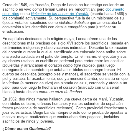
Cerca de 1549, en Yucatán, Diego de Landa no fue testigo ocular de un
sacrificio en vivo como Hernán Cortés en Tenochtitlan; pero
documentó
esos ritos
en su
Relación de las cosas de Yucatán
(escrita hacia 1566) y
los combatió activamente. Su perspectiva fue la de un misionero de su
época: veía los sacrificios como
idolatría diabólica
que amenazaba la
conversión y los describió con detalle etnográfico para justificar su
erradicación.
En capítulos dedicados a la religión maya, Landa ofrece una de las
descripciones más precisas del siglo XVI sobre los sacrificios, basada en
testimonios indígenas y observaciones indirectas. Describe la extracción
del corazón durante la cual el sacrificado era colocado boca arriba sobre
una piedra azulada en el patio del templo. En el mismo, el ejecutor y sus
ayudantes usaban un cuchillo de pedernal para cortar entre las costillas
izquierdas y arrancaban el corazón
como tigre rabioso
, para luego
entregárselo al sacerdote que untaba los ídolos con sangre fresca. El
cuerpo se desollaba (excepto pies y manos), el sacerdote se vestía con la
piel y bailaba. El asaetamiento, que ya mencioné arriba, consistía en que
la víctima (a menudo cautivo) era pintada de azul, coronada y atada a un
palo, para que luego le flecharan el corazón (marcado con una señal
blanca) hasta dejarla
como un erizo de flechas
.
En 1562, dos niños mayas hallaron una cueva cerca de Maní, Yucatán,
con ídolos de barro, cráneos humanos y restos cubiertos de copal aún
fresco (evidencia de sacrificios recientes). Como provincial franciscano y
juez eclesiástico, Diego Landa interpretó esto como prueba de apostasía
masiva: mayas bautizados que continuaban ritos paganos, incluidos
sacrificios de niños y jóvenes.
¿Cómo era en
Guatemala
?