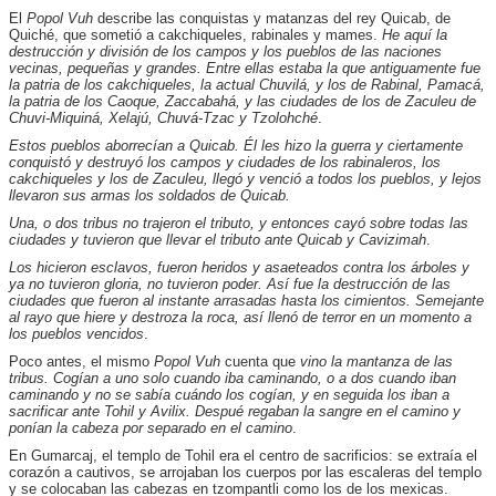
El
Popol Vuh
describe las conquistas y matanzas del rey Quicab, de
Quiché, que sometió a cakchiqueles, rabinales y mames.
He aquí la
destrucción y división de los campos y los pueblos de las naciones
vecinas, pequeñas y grandes. Entre ellas estaba la que antiguamente fue
la patria de los cakchiqueles, la actual Chuvilá, y los de Rabinal, Pamacá,
la patria de los Caoque, Zaccabahá, y las ciudades de los de Zaculeu de
Chuvi-Miquiná, Xelajú, Chuvá-Tzac y Tzolohché
.
Estos pueblos aborrecían a Quicab. Él les hizo la guerra y ciertamente
conquistó y destruyó los campos y ciudades de los rabinaleros, los
cakchiqueles y los de Zaculeu, llegó y venció a todos los pueblos, y lejos
llevaron sus armas los soldados de Quicab.
Una, o dos tribus no trajeron el tributo, y entonces cayó sobre todas las
ciudades y tuvieron que llevar el tributo ante Quicab y Cavizimah
.
Los hicieron esclavos, fueron heridos y asaeteados contra los árboles y
ya no tuvieron gloria, no tuvieron poder. Así fue la destrucción de las
ciudades que fueron al instante arrasadas hasta los cimientos. Semejante
al rayo que hiere y destroza la roca, así llenó de terror en un momento a
los pueblos vencidos
.
Poco antes, el mismo
Popol Vuh
cuenta que
vino la mantanza de las
tribus. Cogían a uno solo cuando iba caminando, o a dos cuando iban
caminando y no se sabía cuándo los cogían, y en seguida los iban a
sacrificar ante Tohil y Avilix. Despué regaban la sangre en el camino y
ponían la cabeza por separado en el camino
.
En Gumarcaj, el templo de Tohil era el centro de sacrificios: se extraía el
corazón a cautivos, se arrojaban los cuerpos por las escaleras del templo
y se colocaban las cabezas en tzompantli como los de los mexicas.