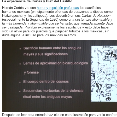
La experiencia de Cortés y Díaz del Castillo
Hernán Cortés vio con
horror y repulsión profundas
los sacrificios
humanos mexicas (principalmente ofrendas de corazones a dioses como
Huitzilopochtli y Tezcatlipoca). Los describió en sus
Cartas de Relación
(especialmente la Segunda, de 1520) como una
costumbre abominable
y
la más horrenda y abominable que se ha visto
, que
verdaderamente debe
ser castigada
. Prohibió expresamente los sacrificios y esto
debe haber
sido un alivio para los pueblos que pagaban tributos a los mexicas, sin
duda alguna, e incluso para los mexicas mismos.
Después de leer esta entrada haz clic en esta ilustración para ver la confe