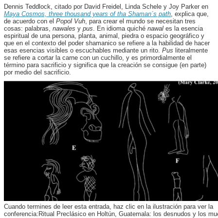
Dennis Teddlock, citado por David Freidel, Linda Schele y Joy Parker en
Maya Cosmos, three thousand years of tha Shaman´s path
, explica que,
de acuerdo con el
Popol Vuh
, para crear el mundo se necesitan tres
cosas: palabras,
nawales
y
pus
. En idioma quiché
nawal
es la esencia
espiritual de una persona, planta, animal, piedra o espacio geográfico y
que en el contexto del poder shamanico se refiere a la habilidad de hacer
esas esencias visibles o escuchables mediante un rito.
Pus
literalmente
se refiere a cortar la carne con un cuchillo, y es primordialmente el
término para sacrificio y significa que la creación se consigue (en parte)
por medio del sacrificio.
Cuando termines de leer esta entrada, haz clic en la ilustración para ver la
conferencia:Ritual Preclásico en Holtún, Guatemala: los desnudos y los mu