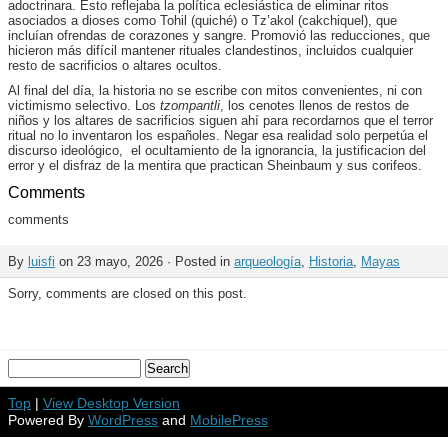
adoctrinara. Esto reflejaba la política eclesiástica de eliminar ritos
asociados a dioses como Tohil (quiché) o Tz’akol (cakchiquel), que
incluían ofrendas de corazones y sangre. Promovió las reducciones, que
hicieron más difícil mantener rituales clandestinos, incluidos cualquier
resto de sacrificios o altares ocultos.
Al final del día, la historia no se escribe con mitos convenientes, ni con
victimismo selectivo. Los
tzompantli
, los cenotes llenos de restos de
niños y los altares de sacrificios siguen ahí para recordarnos que el terror
ritual no lo inventaron los españoles. Negar esa realidad solo perpetúa el
discurso ideológico, el ocultamiento de la ignorancia, la justificacion del
error y el disfraz de la mentira que practican Sheinbaum y sus corifeos.
Comments
comments
By
luisfi
on 23 mayo, 2026 · Posted in
arqueología
,
Historia
,
Mayas
Sorry, comments are closed on this post.
Top
|
View Desktop Version
Powered By
WordPress
and
MobilePress