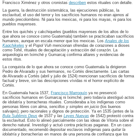
Francisco Ximénez y otros cronistas
describen
estos rituales con detalle.
La guerra, la destrucción sistemática, las ejecuciones públicas, la
esclavitud, el uso del terror y los sacrificios humanos no eran ajenos al
mundo precolombino. Ni para los mexicas, ni para los mayas, ni para los
pueblos mayenses.
Entre los quichés y cakchiqueles (pueblos mayenses de los altos de lo
que ahora se conoce como Guatemala) también se practicaban sacrificios
humanos, aunque en escala menor que los mexicas. Los
Anales de los
Kaqchikeles
y el
Popol Vuh
mencionan ofrendas de corazones a dioses
como Tohil, rituales de decapitación y extracción del corazón. La
arqueología en Iximché y Gumarcaj confirma altares y evidencias de
estos ritos.
La conquista de lo que ahora se conoce como Guatemala la dirigieron
Pedro de Alvarado y sus hermanos, no Cortés directamente. Las cartas
de Alvarado a Cortés (abril y julio de 1524) mencionan sacrificios de forma
factual y breve, sin las descripciones vívidas ni el horror explícito de
Cortés.
En Guatemala hacia 1537,
Francisco Marroquín
ya no presenció
sacrificios humanos en Gumarcaj ni Iximché; pero todavía atestiguó actos
de idolatría y borracheras rituales. Consideraba a los indígenas como
personas libres con alma,
sencillos y simples en juicio
(los buenos
salvajes); pero racionales y dignos de protección. Ya en 1535 (antes de la
Bula Sublimis Deus
de 1537 y
las
Leyes Nuevas
de 1542) protestó contra
la esclavitud. Esto lo alineó parcialmente con las ideas de Vitoria sobre el
derecho natural. Investigó y actuó contra prácticas paganas. En un caso
documentado, recomendó depositar esclavos indígenas para
quitar la
idolatría y borracherías
en manos de una persona de confianza que los