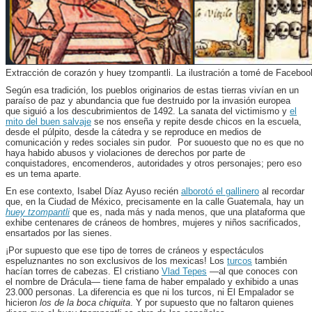
Extracción de corazón y huey tzompantli. La ilustración a tomé de Faceboo
Según esa tradición, los pueblos originarios de estas tierras vivían en un
paraíso de paz y abundancia que fue destruido por la invasión europea
que siguió a los descubrimientos de 1492. La sanata del victimismo y
el
mito del buen salvaje
se nos enseña y repite desde chicos en la escuela,
desde el púlpito, desde la cátedra y se reproduce en medios de
comunicación y redes sociales sin pudor. Por suouesto que no es que no
haya habido abusos y violaciones de derechos por parte de
conquistadores, encomenderos, autoridades y otros personajes; pero eso
es un tema aparte.
En ese contexto, Isabel Díaz Ayuso recién
alborotó el gallinero
al recordar
que, en la Ciudad de México, precisamente en la calle Guatemala, hay un
huey tzompantli
que es, nada más y nada menos, que una plataforma que
exhibe centenares de cráneos de hombres, mujeres y niños sacrificados,
ensartados por las sienes.
¡Por supuesto que ese tipo de torres de cráneos y espectáculos
espeluznantes no son exclusivos de los mexicas! Los
turcos
también
hacían torres de cabezas. El cristiano
Vlad Tepes
—al que conoces con
el nombre de Drácula— tiene fama de haber empalado y exhibido a unas
23.000 personas. La diferencia es que ni los turcos, ni El Empalador se
hicieron
los de la boca chiquita
. Y por supuesto que no faltaron quienes