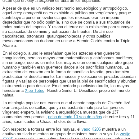
dicen que el
huey tzompantli
es obra de los españoles.
A pesar de que es un valioso testimonio arqueológico y antropológico,
aquel
huey tzompantli
no es exhibido al público por vergüenza y porque
contribuye a poner en evidencia que los mexicas eran un imperio
depredador que no sólo oprimía, sino que se comía a sus tributarios de
todas partes del imperio. Y usaba el terror de la exhibición para subrayar
su capacidad de dominio y extracción de tributos. De ahí que
tlaxcaltecas, totonacas, quauhquecholtecas y otros pueblos
mesoamericanos no dudaran en unirse a Hernán Cortés contra la Triple
Alianza.
En el colegio, a uno le enseñaban que los aztecas eran guerreros
sanguinarios, pero los mayas eran matemáticos y astrónomos pacíficos;
sin embargo, eso es un mito. Los mayas eran como cualquier otro grupo
humano y también eran guerreros dados a los sacrificios humanos. La
extracción del corazón era la forma de sacrificio favorita; pero también
practicaban el desollamiento. En museos y colecciones privadas abundan
figuras y vasijas de personajes que usan la piel de sacrificados y abundan
instrumentos para desollar. En el período posclásico tardío, los mayas
heredaron a
Xipe Tótec
, Nuestro Señor El Desollado, propio del mundo
nahua.
La mitología popular nos cuenta que al cenote sagrado de Chichén Itzá
eran arrojadas doncellas, que ya es bastante malo para las jóvenes
vírgenes; empero, la evidencia arqueológica muestra que de 137
osamentas recuperadas,
ocho de cada 10 son de niños
de entre tres y 11
años, sacrificados a Chaac, el dios de la lluvia.
Con respecto a torturas entre los mayas, el
vaso K206
muestra a un
cautivo mutilado mientras un grupo de músicos hace lo suyo. La
vasija
K2781
representa a un cautivo desnudo siendo quemado con antorchas