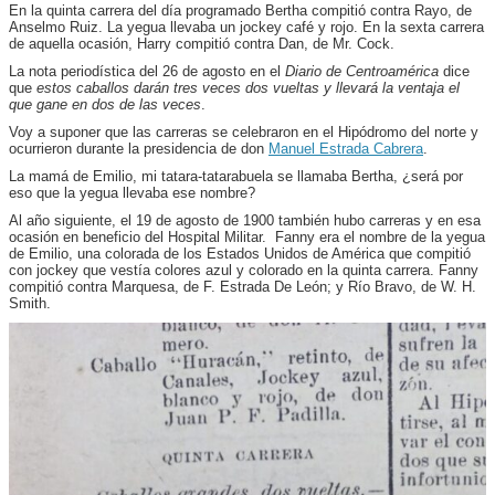
En la quinta carrera del día programado Bertha compitió contra Rayo, de
Anselmo Ruiz. La yegua llevaba un jockey café y rojo. En la sexta carrera
de aquella ocasión, Harry compitió contra Dan, de Mr. Cock.
La nota periodística del 26 de agosto en el
Diario de Centroamérica
dice
que
estos caballos darán tres veces dos vueltas y llevará la ventaja el
que gane en dos de las veces
.
Voy a suponer que las carreras se celebraron en el Hipódromo del norte y
ocurrieron durante la presidencia de don
Manuel Estrada Cabrera
.
La mamá de Emilio, mi tatara-tatarabuela se llamaba Bertha, ¿será por
eso que la yegua llevaba ese nombre?
Al año siguiente, el 19 de agosto de 1900 también hubo carreras y en esa
ocasión en beneficio del Hospital Militar. Fanny era el nombre de la yegua
de Emilio, una colorada de los Estados Unidos de América que compitió
con jockey que vestía colores azul y colorado en la quinta carrera. Fanny
compitió contra Marquesa, de F. Estrada De León; y Río Bravo, de W. H.
Smith.