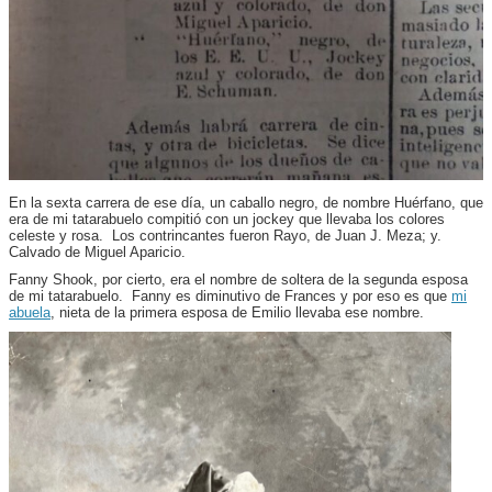
En la sexta carrera de ese día, un caballo negro, de nombre Huérfano, que
era de mi tatarabuelo compitió con un jockey que llevaba los colores
celeste y rosa. Los contrincantes fueron Rayo, de Juan J. Meza; y.
Calvado de Miguel Aparicio.
Fanny Shook, por cierto, era el nombre de soltera de la segunda esposa
de mi tatarabuelo. Fanny es diminutivo de Frances y por eso es que
mi
abuela
, nieta de la primera esposa de Emilio llevaba ese nombre.