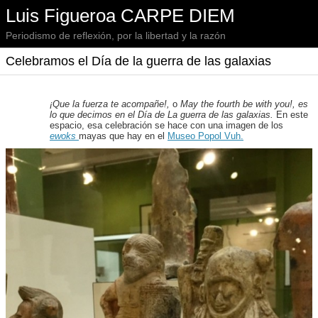
Luis Figueroa CARPE DIEM
Periodismo de reflexión, por la libertad y la razón
Celebramos el Día de la guerra de las galaxias
¡Que la fuerza te acompañe!,
o
May the fourth be with you!, es
lo que decimos en el Día de La guerra de las galaxias.
En este
espacio, esa celebración se hace con una imagen de los
ewoks
mayas que hay en el
Museo Popol Vuh.