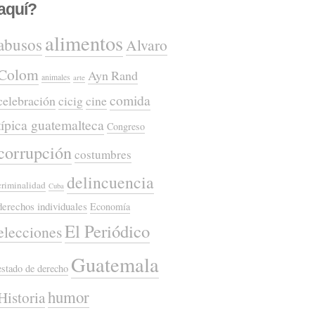
aquí?
alimentos
abusos
Alvaro
Colom
Ayn Rand
animales
arte
comida
celebración
cicig
cine
típica guatemalteca
Congreso
corrupción
costumbres
delincuencia
criminalidad
Cuba
derechos individuales
Economía
El Periódico
elecciones
Guatemala
estado de derecho
humor
Historia