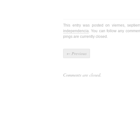
This entry was posted on viernes, septie
independencia
. You can follow any comment
pings are currently closed.
←
Previous
Comments are closed.