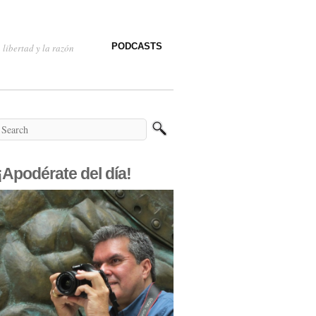
PODCASTS
 libertad y la razón
¡Apodérate del día!