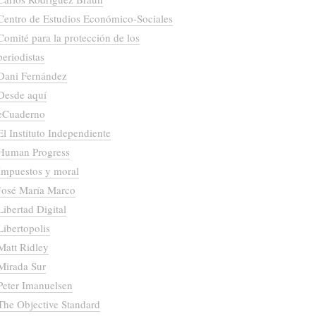
Centro de Estudios Económico-Sociales
Comité para la protección de los
periodistas
Dani Fernández
Desde aquí
eCuaderno
El Instituto Independiente
Human Progress
Impuestos y moral
José María Marco
Libertad Digital
Libertopolis
Matt Ridley
Mirada Sur
Peter Imanuelsen
The Objective Standard