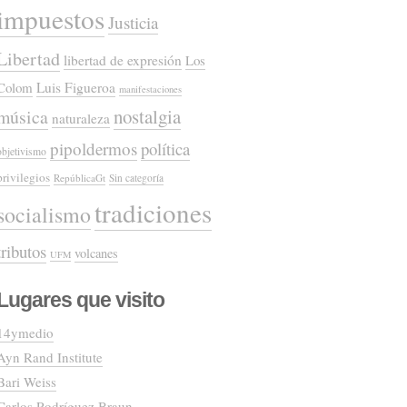
impuestos
Justicia
Libertad
libertad de expresión
Los
Colom
Luis Figueroa
manifestaciones
nostalgia
música
naturaleza
pipoldermos
política
objetivismo
privilegios
RepúblicaGt
Sin categoría
tradiciones
socialismo
tributos
volcanes
UFM
Lugares que visito
14ymedio
Ayn Rand Institute
Bari Weiss
Carlos Rodríguez Braun