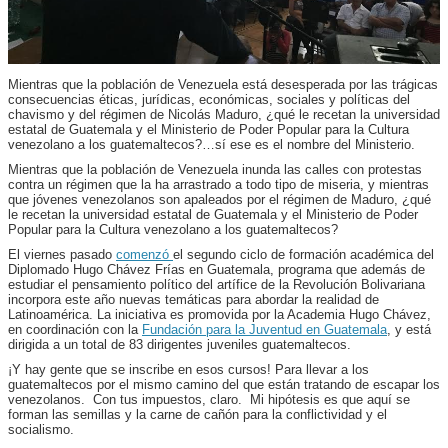
Mientras que la población de Venezuela está desesperada por las trágicas
consecuencias éticas, jurídicas, económicas, sociales y políticas del
chavismo y del régimen de Nicolás Maduro, ¿qué le recetan la universidad
estatal de Guatemala y el Ministerio de Poder Popular para la Cultura
venezolano a los guatemaltecos?…sí ese es el nombre del Ministerio.
Mientras que la población de Venezuela inunda las calles con protestas
contra un régimen que la ha arrastrado a todo tipo de miseria, y mientras
que jóvenes venezolanos son apaleados por el régimen de Maduro, ¿qué
le recetan la universidad estatal de Guatemala y el Ministerio de Poder
Popular para la Cultura venezolano a los guatemaltecos?
El viernes pasado
comenzó
el segundo ciclo de formación académica del
Diplomado Hugo Chávez Frías en Guatemala, programa que además de
estudiar el pensamiento político del artífice de la Revolución Bolivariana
incorpora este año nuevas temáticas para abordar la realidad de
Latinoamérica. La iniciativa es promovida por la Academia Hugo Chávez,
en coordinación con la
Fundación para la Juventud en Guatemala
, y está
dirigida a un total de 83 dirigentes juveniles guatemaltecos.
¡Y hay gente que se inscribe en esos cursos! Para llevar a los
guatemaltecos por el mismo camino del que están tratando de escapar los
venezolanos. Con tus impuestos, claro. Mi hipótesis es que aquí se
forman las semillas y la carne de cañón para la conflictividad y el
socialismo.