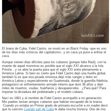
El tirano de Cuba, Fidel Castro, se murió en un Black Friday -que es uno
de los días más icónicos del capitalismo-; y en casa ya puse a enfriar el
cava.
Aunque vienen días difíciles para los cubanos (porque falta Raúl), con la
muerte de aquel monstruo es posible que el siglo XXI alcance a la Isla
Prisión…y se abre la puerta para que el siglo XXI entre plenamente a
América Latina. Si bien es cierto que Fidel Castro dejó una huella global,
también lo es que esa pisada ominosa dejó más sangre y dolor en
América Latina y especialmente en Guatemala, donde la guerrilla fidelista
protagonizó un enfrentamiento armado interno que duró 36 años y dejó
miles de muertos, viudas, huérfanos y desaparecidos. ¿Para qué? Para
imponer la dictadura del proletariado y el modelo cubano.
Nací en 1961 y el nombre de Fidel Castro acompañó a mi generación.
Mis padres tenían amigos cubanos que habían escapado de la tiranía.
Cuando yo estaba en Primer grado de primaria escuché a mi madre decir
que la canción
Cuando salí de Cuba
le daba mucha tristeza. Dos de mis