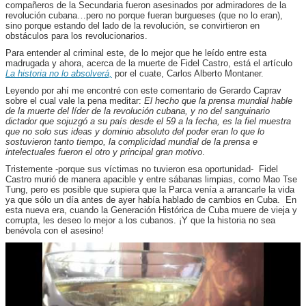
compañeros de la Secundaria fueron asesinados por admiradores de la
revolución cubana…pero no porque fueran burgueses (que no lo eran),
sino porque estando del lado de la revolución, se convirtieron en
obstáculos para los revolucionarios.
Para entender al criminal este, de lo mejor que he leído entre esta
madrugada y ahora, acerca de la muerte de Fidel Castro, está el artículo
La historia no lo absolverá,
por el cuate, Carlos Alberto Montaner.
Leyendo por ahí me encontré con este comentario de Gerardo Caprav
sobre el cual vale la pena meditar:
El hecho que la prensa mundial hable
de la muerte del líder de la revolución cubana, y no del sanguinario
dictador que sojuzgó a su país desde el 59 a la fecha, es la fiel muestra
que no solo sus ideas y dominio absoluto del poder eran lo que lo
sostuvieron tanto tiempo, la complicidad mundial de la prensa e
intelectuales fueron el otro y principal gran motivo
.
Tristemente -porque sus víctimas no tuvieron esa oportunidad- Fidel
Castro murió de manera apacible y entre sábanas limpias, como Mao Tse
Tung, pero es posible que supiera que la Parca venía a arrancarle la vida
ya que sólo un día antes de ayer había hablado de cambios en Cuba. En
esta nueva era, cuando la Generación Histórica de Cuba muere de vieja y
corrupta, les deseo lo mejor a los cubanos. ¡Y que la historia no sea
benévola con el asesino!