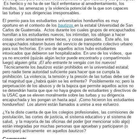
Es heróico y no ha de ser fácil enferntarse al amedrentamiento, los
insultos, las amenazas y la violencia potencial de la que son capaces
las turbas y sus dirigencias irresponsables.
El premio para los estudiantes universitarios hondureños es muy
oportuno en el contexto de los
bautizos
en la estatal Universidad de San
Carlos de Guatemala. Actos durante los cuales grupos de encapuchados
humillan a los estudiantes nuevos, los intimidan, los obligan a hacer
cosas como arrastrase entre heces, y cosas parecidas. Este año, los
encapuchados robaron buses del servicio de transporte colectivo urbano
para sus fechorías. En uno de aquellos actos hubo estudiantes
intoxicados que debieron ser hospitalizados. En uno de los vídeos, que
ya no encontré (quizás algún lector puede encontrarlo y compartírnoslo
luego) alguien grita:
¡El año entrante te vengás con los nuevos!
Técnicamente los
bautizos
están prohibidos en la universidad estatal;
pero nadie tiene autoridad suficiente para hacer que se cumpla la
prohibición. La violencia, la tensión y la presión de las turbas debe ser de
tal magnitud que ¿habrá quién se les enfrente? Posiblemente no; pero la
perpetuación de los abusos y de la bajeza que permite aquellos actos no
se detendrán hasta que que no haya grupos de estudiantes y directivos de
la USAC que se eleven moralmente sobre las turbas y su dirigencia
encapuchada y les pongan un hasta aquí. ¡Como hicieron los estudiantes
hondureños! Los
alumni
están llamados a unirse a ese esfuerzo.
¿Ya te diste cuenta de que los colegios profesionales, las comisiones de
postulación, las cortes de justicia, el sistema educativo y el sistema de
salud, y la mayoría de las oficinas del poder (por mencionar sólo algo)
están integradas por muchas personas que aprueban y participaron (o
participan) activamente en aquellos
bautizos
?