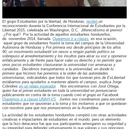
El grupo Estudiantes por la libertad, de Honduras,
recibió
un
reconocimiento durante la Conferencia Internacional de Estudiantes por la
Libertad 2015, celebrada en Washington, D.C. ¡Merecidísimo el premio!
¿Por qué? Por la actividad de aquellos estudiantes hondureños,
de noviembre 2014, llamada
Queremos ir a clases
;
en esa ocasión,
aquel grupo de estudiantes frustró la toma del campus de la Universidad
Autónoma de Honduras y
Por primera vez desde principios de los años
90, un movimiento estudiantil sin nexos a ningún partido político se
sobrepuso al amedrentamiento y los insultos para alzar su voz y oponerse
enfáticamente y de frente para hacer valer su derecho y no permitir que
unos pocos estudiantes clausuraran la universidad con amenazas y
candados
.
Decidimos transportarnos a la universidad, en donde lo
primero que hicimos fue ponernos a la orden de las autoridades
universitarias, indicándoles que todos los que tuvieran pins de EsLibertad
estábamos para ayudarlos a mantener abierto el campus
, explica Jorge
Colindres
en un relato inspirador
.
Nos encontramos con José Ortega,
quien fue el primer estudiante en toda la universidad en pronunciarse
públicamente en contra de la toma cuando creó el grupo en Facebook
Queremos ir a clases UNAH-VS
. Juntos nos coordinamos para encontrar
estudiantes que se opusieran a la toma y los invitamos a que se quedaran
con nosotros para que nos pronunciemos en la Asamblea
.
La actividad de los estudiantes hondureños compitió con otras actividades
creativas e impactantes de estudiantes en el mundo; pero un elemento
que la hizo detacarse fue que sus participantes arriesgaron su seguridad y
su integridad para defender virtuosamente lo que valoran y sus principios.