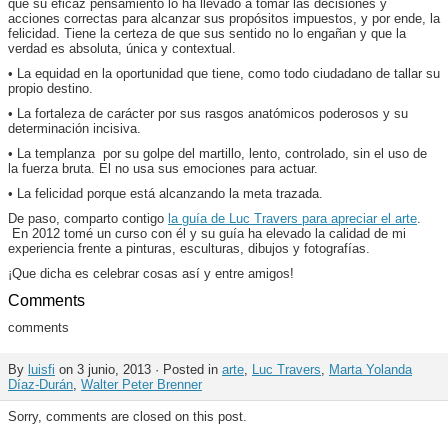
que su eficaz pensamiento lo ha llevado a tomar las decisiones y
acciones correctas para alcanzar sus propósitos impuestos, y por ende, la
felicidad. Tiene la certeza de que sus sentido no lo engañan y que la
verdad es absoluta, única y contextual.
• La equidad en la oportunidad que tiene, como todo ciudadano de tallar su
propio destino.
• La fortaleza de carácter por sus rasgos anatómicos poderosos y su
determinación incisiva.
• La templanza por su golpe del martillo, lento, controlado, sin el uso de
la fuerza bruta. El no usa sus emociones para actuar.
• La felicidad porque está alcanzando la meta trazada.
De paso, comparto contigo
la guía de Luc Travers para apreciar el arte
.
En 2012 tomé un curso con él y su guía ha elevado la calidad de mi
experiencia frente a pinturas, esculturas, dibujos y fotografías.
¡Que dicha es celebrar cosas así y entre amigos!
Comments
comments
By
luisfi
on 3 junio, 2013 · Posted in
arte
,
Luc Travers
,
Marta Yolanda
Díaz-Durán
,
Walter Peter Brenner
Sorry, comments are closed on this post.