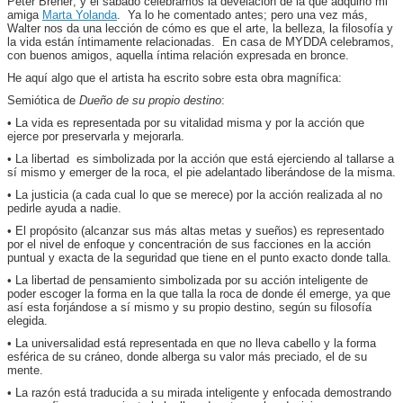
Peter Brener; y el sábado celebramos la develación de la que adquirió mi
amiga
Marta Yolanda
. Ya lo he comentado antes; pero una vez más,
Walter nos da una lección de cómo es que el arte, la belleza, la filosofía y
la vida están íntimamente relacionadas. En casa de MYDDA celebramos,
con buenos amigos, aquella íntima relación expresada en bronce.
He aquí algo que el artista ha escrito sobre esta obra magnífica:
Semiótica de
Dueño de su propio destino
:
• La vida es representada por su vitalidad misma y por la acción que
ejerce por preservarla y mejorarla.
• La libertad es simbolizada por la acción que está ejerciendo al tallarse a
sí mismo y emerger de la roca, el pie adelantado liberándose de la misma.
• La justicia (a cada cual lo que se merece) por la acción realizada al no
pedirle ayuda a nadie.
• El propósito (alcanzar sus más altas metas y sueños) es representado
por el nivel de enfoque y concentración de sus facciones en la acción
puntual y exacta de la seguridad que tiene en el punto exacto donde talla.
• La libertad de pensamiento simbolizada por su acción inteligente de
poder escoger la forma en la que talla la roca de donde él emerge, ya que
así esta forjándose a sí mismo y su propio destino, según su filosofía
elegida.
• La universalidad está representada en que no lleva cabello y la forma
esférica de su cráneo, donde alberga su valor más preciado, el de su
mente.
• La razón está traducida a su mirada inteligente y enfocada demostrando