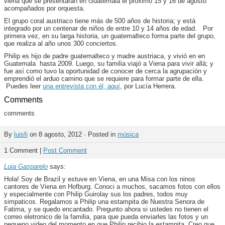
viena
que se presentarán en Guatemala el próximo 15 y 16 de agosto
acompañados por orquesta.
El grupo coral austriaco tiene más de 500 años de historia; y está
integrado por un centenar de niños de entre 10 y 14 años de edad. Por
primera vez, en su larga historia, un guatemalteco forma parte del grupo,
que realiza al año unos 300 conciertos.
Philip es hijo de padre guatemalteco y madre austriaca, y vivió en en
Guatemala hasta 2009. Luego, su familia viajó a Viena para vivir allá; y
fue así como tuvo la oportunidad de conocer de cerca la agrupación y
emprendió el arduo camino que se requiere para formar parte de ella.
Puedes leer
una entrevista con él, aquí
, por Lucía Herrera.
Comments
comments
By
luisfi
on 8 agosto, 2012 · Posted in
música
1 Comment |
Post Comment
Luia Gasparelo
says:
Hola! Soy de Brazil y estuve en Viena, en una Misa con los ninos
cantores de Viena en Hofburg. Conoci a muchos, sacamos fotos con ellos
y especialmente con Philip Guirolay sus los padres, todos muy
simpaticos. Regalamos a Philip una estampita de Nuestra Senora de
Fatima, y se quedo encantado. Pregunto ahora si ustedes no tienen el
correo eletronico de la familia, para que pueda enviarles las fotos y un
pequeno video del momento en que Philip recibio la estampita. Creo que