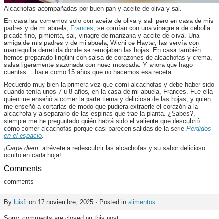
Alcachofas acompañadas por buen pan y aceite de oliva y sal.
En casa las comemos solo con aceite de oliva y sal; pero en casa de mis
padres y de mi abuela,
Frances
, se comían con una vinagreta de cebolla
picada fino, pimienta, sal, vinagre de manzana y aceite de oliva. Una
amiga de mis padres y de mi abuela, Wichi de Hayter, las servía con
mantequilla derretida donde se remojaban las hojas. En casa también
hemos preparado lingüini con salsa de corazones de alcachofas y crema,
salsa ligeramente sazonada con nuez moscada. Y ahora que hago
cuentas… hace como 15 años que no hacemos esa receta.
Recuerdo muy bien la primera vez que comí alcachofas y debe haber sido
cuando tenía unos 7 u 8 años, en la casa de mi abuela, Frances. Fue ella
quien me enseñó a comer la parte tierna y deliciosa de las hojas, y quien
me enseñó a cortarlas de modo que pudiera extraerle el corazón a la
alcachofa y a separarlo de las espinas que trae la planta. ¿Sabes?,
siempre me he preguntado quién habrá sido el valiente que descubrió
cómo comer alcachofas porque casi parecen salidas de la serie
Perdidos
en el espacio
.
¡
Carpe diem
: atrévete a redescubrir las alcachofas y su sabor delicioso
oculto en cada hoja!
Comments
comments
By
luisfi
on 17 noviembre, 2025 · Posted in
alimentos
Sorry, comments are closed on this post.