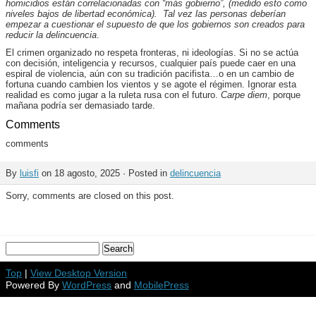
homicidios están correlacionadas con “más gobierno”, (medido esto como
niveles bajos de libertad económica). Tal vez las personas deberían
empezar a cuestionar el supuesto de que los gobiernos son creados para
reducir la delincuencia
.
El crimen organizado no respeta fronteras, ni ideologías. Si no se actúa
con decisión, inteligencia y recursos, cualquier país puede caer en una
espiral de violencia, aún con su tradición pacifista…o en un cambio de
fortuna cuando cambien los vientos y se agote el régimen. Ignorar esta
realidad es como jugar a la ruleta rusa con el futuro.
Carpe diem
, porque
mañana podría ser demasiado tarde.
Comments
comments
By
luisfi
on 18 agosto, 2025 · Posted in
delincuencia
Sorry, comments are closed on this post.
Top
|
View Desktop Version
Powered By
WordPress
and
MobilePress