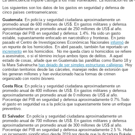
La delincuencia impune castiga a los más vulnerables. La ilustración es de
Los siguientes son los datos de los gastos en seguridad y defensa de
cinco países centroamericanos:
Guatemala
: En policía y seguridad ciudadana aproximadamente un
promedio anual de 600 millones de US$. En gastos militares y defensa
aproximadamente un promedio anual de 250 millones de US$ al año.
Porcentaje del PIB en seguridad y defensa: 1.4%. Ha sido un gasto
estable, supuestamente enfocado en narcotráfico y fronteras. En junio
pasado el Centro de Investigaciones Económicas Nacionales
informó
de
un repunte de los homicidios. En abril pasado, también fue reportado un
incremento
en los homicidios. No me queda claro si homicidios se refiere
a asesinatos, o si el término incluye ambos tipos de delitos. A aquel
estado de cosas, añade que en Guatemala las pandillas como Barrio 18 y
la Mara Salvatrucha
han dejado de ser simples estructuras callejeras
. Hoy
controlan territorios desde las cárceles, manejan redes de extorsión que
les generan millones y han evolucionado hacia formas de crimen
organizado con rostro
bisnero
.
Costa Rica
: En policía y seguridad ciudadana aproximadamente un
promedio anual de 400 millones de US$. En gastos militares y defensa
aproximadamente un promedio anual de 0 millones de US$ al año.
Porcentaje del PIB en seguridad y defensa aproximadamente 0.7%.Todo
el gasto en seguridad va a la policía que supuestamente tiene un enfoque
preventivo.
El Salvador
: En policía y seguridad ciudadana aproximadamente un
promedio anual de 700 millones de US$. En gastos militares y defensa
aproximadamente un promedio anual de 300 millones de US$ al año.
Porcentaje del PIB en seguridad y defensa aproximadamente 2.5 %. Hubo
un incremento significativo desde 2019 por desde que la dictadura Bukele