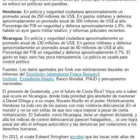
se enfocó en políticas anti-pandillas.
Honduras
: En policía y seguridad ciudadana aproximadamente un
promedio anual de 250 millones de US$. En gastos militares y defensa
aproximadamente un promedio anual de 350 millones de US$ al año.
Porcentaje del PIB en seguridad y defensa aproximadamente 1.8%. Ha
habido un ayor gasto militar relativo; y reformas policiales recientes.
Nicaragua
: En policía y seguridad ciudadana aproximadamente un
promedio anual de 130 millones de US$. En gastos militares y defensa
aproximadamente un promedio anual de 80 millones de US$ al año.
Porcentaje del PIB en seguridad y defensa aproximadamente 0.7%. El
gasto es bajo; pero hay poca transparencia. La policía es usada para
control político.
Fuentes: Los datos aportados por Grok son estimaciones basadas en
informes del
Stockholm International Peace Research
Institute,
Expediente Abierto,
Banco Mundial, PNUD y presupuestos
nacionales.
El presente de Guatemala, ¿es el futuro de Costa Rica? Vaya uno a saber
qué ocurre en Nicaragua, donde toda prioridad gira alrededor de mantener
a Daniel Ortega y a su mujer, Rosario Murillo en el poder. Históricamente
Honduras ha sido uno de los países con más violencia delicuencial ¡En el
mundo! y no se ven señas de que eso vaya mejorar a pesar de cierta
militarización. El Salvador, como Nicaragua, tiene un régimen dictatorial, y
allá los índices de control delincuencial parecen halagüeños,…si uno logra
pasar por alto el enfoque autocrático y las denuncias por violaciones a los
derechos humanos.
En 2013, el cuate Edward Stringham
escribió
que
las tasas más altas de