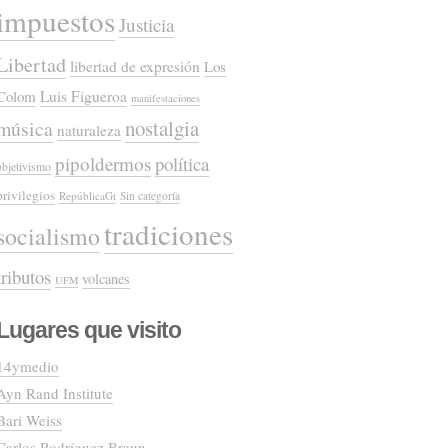
impuestos
Justicia
Libertad
libertad de expresión
Los
Colom
Luis Figueroa
manifestaciones
nostalgia
música
naturaleza
pipoldermos
política
objetivismo
privilegios
RepúblicaGt
Sin categoría
tradiciones
socialismo
tributos
volcanes
UFM
Lugares que visito
14ymedio
Ayn Rand Institute
Bari Weiss
Carlos Rodríguez Braun