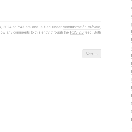
h, 2024 at 7:43 am and is filed under
Administración Arévalo
,
llow any comments to this entry through the
RSS 2.0
feed. Both
Next
→