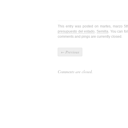
This entry was posted on martes, marzo 5t
presupuesto del estado
,
Semilla
. You can fo
comments and pings are currently closed.
←
Previous
Comments are closed.