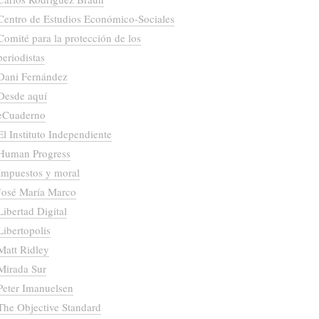
Centro de Estudios Económico-Sociales
Comité para la protección de los
periodistas
Dani Fernández
Desde aquí
eCuaderno
El Instituto Independiente
Human Progress
Impuestos y moral
José María Marco
Libertad Digital
Libertopolis
Matt Ridley
Mirada Sur
Peter Imanuelsen
The Objective Standard