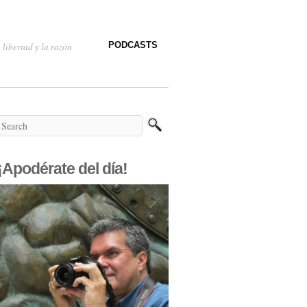
PODCASTS
 libertad y la razón
¡Apodérate del día!