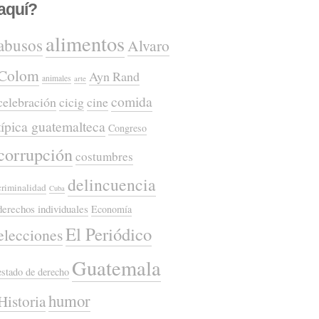
aquí?
alimentos
abusos
Alvaro
Colom
Ayn Rand
animales
arte
comida
celebración
cicig
cine
típica guatemalteca
Congreso
corrupción
costumbres
delincuencia
criminalidad
Cuba
derechos individuales
Economía
El Periódico
elecciones
Guatemala
estado de derecho
humor
Historia