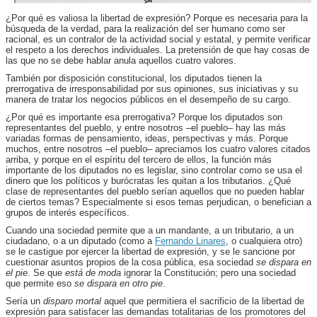
¿Por qué es valiosa la libertad de expresión? Porque es necesaria para la
búsqueda de la verdad, para la realización del ser humano como ser
racional, es un contralor de la actividad social y estatal, y permite verificar
el respeto a los derechos individuales. La pretensión de que hay cosas de
las que no se debe hablar anula aquellos cuatro valores.
También por disposición constitucional, los diputados tienen la
prerrogativa de irresponsabilidad por sus opiniones, sus iniciativas y su
manera de tratar los negocios públicos en el desempeño de su cargo.
¿Por qué es importante esa prerrogativa? Porque los diputados son
representantes del pueblo, y entre nosotros –el pueblo– hay las más
variadas formas de pensamiento, ideas, perspectivas y más. Porque
muchos, entre nosotros –el pueblo– apreciamos los cuatro valores citados
arriba, y porque en el espíritu del tercero de ellos, la función más
importante de los diputados no es legislar, sino controlar como se usa el
dinero que los políticos y burócratas les quitan a los tributarios. ¿Qué
clase de representantes del pueblo serían aquellos que no pueden hablar
de ciertos temas? Especialmente si esos temas perjudican, o benefician a
grupos de interés específicos.
Cuando una sociedad permite que a un mandante, a un tributario, a un
ciudadano, o a un diputado (como a
Fernando Linares
, o cualquiera otro)
se le castigue por ejercer la libertad de expresión, y se le sancione por
cuestionar asuntos propios de la cosa pública, esa sociedad
se dispara en
el pie
. Se que
está de moda
ignorar la Constitución; pero una sociedad
que permite eso
se dispara en otro pie
.
Sería un
disparo mortal
aquel que permitiera el sacrificio de la libertad de
expresión para satisfacer las demandas totalitarias de los promotores del