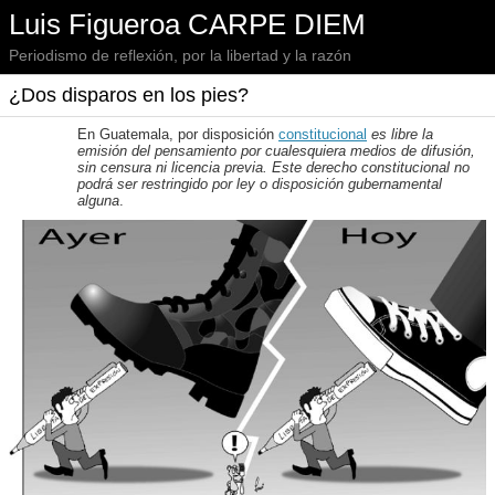
Luis Figueroa CARPE DIEM
Periodismo de reflexión, por la libertad y la razón
¿Dos disparos en los pies?
En Guatemala, por disposición
constitucional
es libre la
emisión del pensamiento por cualesquiera medios de difusión,
sin censura ni licencia previa. Este derecho constitucional no
podrá ser restringido por ley o disposición gubernamental
alguna
.