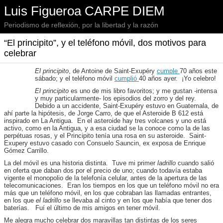
Luis Figueroa CARPE DIEM
Periodismo de reflexión, por la libertad y la razón
“El principito”, y el teléfono móvil, dos motivos para
celebrar
El principito
, de Antoine de Saint-Exupéry
cumple
70 años este
sábado; y el teléfono móvil
cumplió
40 años ayer. ¡Yo celebro!
El principito
es uno de mis libro favoritos; y me gustan -intensa
y muy particularmente- los episodios del zorro y del rey.
Debido a un accidente, Saint-Exupéry estuvo en Guatemala, de
ahí parte la hipótesis, de Jorge Carro, de que el Asteroide B 612 está
inspirado en La Antigua. En el asteroide hay tres volcanes y uno está
activo, como en la Antigua, y a esa ciudad se la conoce como la de las
perpétuas rosas, y el Principito tenía una rosa en su asteroide. Saint-
Exupery estuvo casado con Consuelo Sauncin, ex exposa de Enrique
Gómez Carrillo.
La del móvil es una historia distinta. Tuve mi primer
ladrillo
cuando salió
en oferta que daban dos por el precio de uno; cuando todavía estaba
vigente el monopolio de la telefonía celular, antes de la apertura de las
telecomunicaciones. Eran los tiempos en los que un teléfono móvil no era
más que un teléfono móvil, en los que cobraban las llamadas entrantes,
en los que
el ladrillo
se llevaba al cinto y en los que había que tener dos
baterías. Fuí el último de mis amigos en tener móvil.
Me alegra mucho celebrar dos maravillas tan distintas de los seres