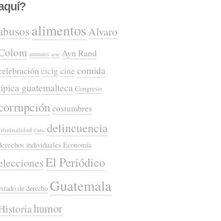
aquí?
alimentos
abusos
Alvaro
Colom
Ayn Rand
animales
arte
comida
celebración
cicig
cine
típica guatemalteca
Congreso
corrupción
costumbres
delincuencia
criminalidad
Cuba
derechos individuales
Economía
El Periódico
elecciones
Guatemala
estado de derecho
humor
Historia