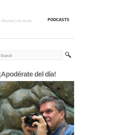
PODCASTS
 libertad y la razón
¡Apodérate del día!