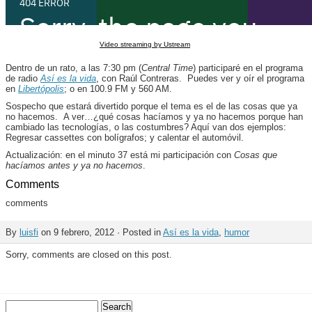
Video streaming by Ustream
Dentro de un rato, a las 7:30 pm (
Central Time
) participaré en el programa
de radio
Así es la vida
, con Raúl Contreras. Puedes ver y oír el programa
en
Libertópolis
; o en 100.9 FM y 560 AM.
Sospecho que estará divertido porque el tema es el de las cosas que ya
no hacemos. A ver…¿qué cosas hacíamos y ya no hacemos porque han
cambiado las tecnologías, o las costumbres? Aquí van dos ejemplos:
Regresar cassettes con bolígrafos; y calentar el automóvil.
Actualización: en el minuto 37 está mi participación con
Cosas que
hacíamos antes y ya no hacemos
.
Comments
comments
By
luisfi
on 9 febrero, 2012 · Posted in
Así es la vida
,
humor
Sorry, comments are closed on this post.