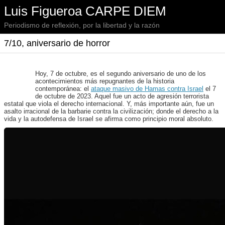
Luis Figueroa CARPE DIEM
Periodismo de reflexión, por la libertad y la razón
7/10, aniversario de horror
Hoy, 7 de octubre, es el segundo aniversario de uno de los
acontecimientos más repugnantes de la historia
contemporánea: el
ataque masivo de Hamas contra Israel
el 7
de octubre de 2023. Aquel fue un acto de agresión terrorista
estatal que viola el derecho internacional. Y, más importante aún, fue un
asalto irracional de la barbarie contra la civilización; donde el derecho a la
vida y la autodefensa de Israel se afirma como principio moral absoluto.