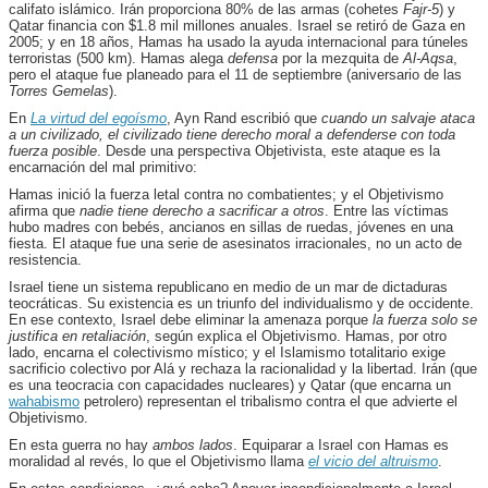
califato islámico. Irán proporciona 80% de las armas (cohetes
Fajr-5
) y
Qatar financia con $1.8 mil millones anuales. Israel se retiró de Gaza en
2005; y en 18 años, Hamas ha usado la ayuda internacional para túneles
terroristas (500 km). Hamas alega
defensa
por la mezquita de
Al-Aqsa
,
pero el ataque fue planeado para el 11 de septiembre (aniversario de las
Torres Gemelas
).
En
La virtud del egoísmo
, Ayn Rand escribió que
cuando un salvaje ataca
a un civilizado, el civilizado tiene derecho moral a defenderse con toda
fuerza posible
. Desde una perspectiva Objetivista, este ataque es la
encarnación del mal primitivo:
Hamas inició la fuerza letal contra no combatientes; y el Objetivismo
afirma que
nadie tiene derecho a sacrificar a otros
. Entre las víctimas
hubo madres con bebés, ancianos en sillas de ruedas, jóvenes en una
fiesta. El ataque fue una serie de asesinatos irracionales, no un acto de
resistencia.
Israel tiene un sistema republicano en medio de un mar de dictaduras
teocráticas. Su existencia es un triunfo del individualismo y de occidente.
En ese contexto, Israel debe eliminar la amenaza porque
la fuerza solo se
justifica en retaliación
, según explica el Objetivismo. Hamas, por otro
lado, encarna el colectivismo místico; y el Islamismo totalitario exige
sacrificio colectivo por Alá y rechaza la racionalidad y la libertad. Irán (que
es una teocracia con capacidades nucleares) y Qatar (que encarna un
wahabismo
petrolero) representan el tribalismo contra el que advierte el
Objetivismo.
En esta guerra no hay
ambos lados
. Equiparar a Israel con Hamas es
moralidad al revés, lo que el Objetivismo llama
el vicio del altruismo
.