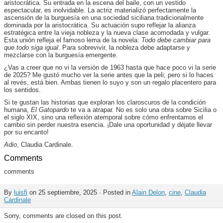
aristocrática. Su entrada en la escena del baile, con un vestido
espectacular, es inolvidable. La actriz materializó perfectamente la
ascensión de la burguesía en una sociedad siciliana tradicionalmente
dominada por la aristocrática. Su actuación supo reflejar la alianza
estratégica entre la vieja nobleza y la nueva clase acomodada y vulgar.
Esta unión refleja el famoso lema de la novela:
Todo debe cambiar para
que todo siga igual
. Para sobrevivir, la nobleza debe adaptarse y
mezclarse con la burguesía emergente.
¿Vas a creer que no vi la versión de 1963 hasta que hace poco vi la serie
de 2025? Me gustó mucho ver la serie antes que la peli; pero si lo haces
al revés, está bien. Ambas tienen lo suyo y son un regalo placentero para
los sentidos.
Si te gustan las historias que exploran los claroscuros de la condición
humana,
El Gatopardo
te va a atrapar. No es solo una obra sobre Sicilia o
el siglo XIX, sino una reflexión atemporal sobre cómo enfrentamos el
cambio sin perder nuestra esencia. ¡Dale una oportunidad y déjate llevar
por su encanto!
Adio
, Claudia Cardinale.
Comments
comments
By
luisfi
on 25 septiembre, 2025 · Posted in
Alain Delon
,
cine
,
Claudia
Cardinale
Sorry, comments are closed on this post.