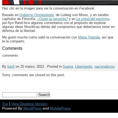
Haz clic en la imagen para ver la conversación en
Facebook
.
Basado en
Gobierno Omnipotente
, de Ludwig von Mises, y en sendos
capítulos de
Filosofía:
¿Quién la necesita?
y en
La virtud del egoísmo
,
por Ayn Rand hice algunos comentarios con el propósito de explorar
algunas ideas filosóficas detrás del compromiso que deberíamos tener en
defensa de la libertad.
Me gustó mucho como salió la conversación con
Marta Yolanda
, así que
te la comparto.
Comments
comments
By
luisfi
on 15 marzo, 2022 · Posted in
Guerra
,
Libertopolis
,
nacionalismo
Sorry, comments are closed on this post.
Top
|
View Desktop Version
Powered By
WordPress
and
MobilePress