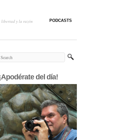
PODCASTS
 libertad y la razón
¡Apodérate del día!