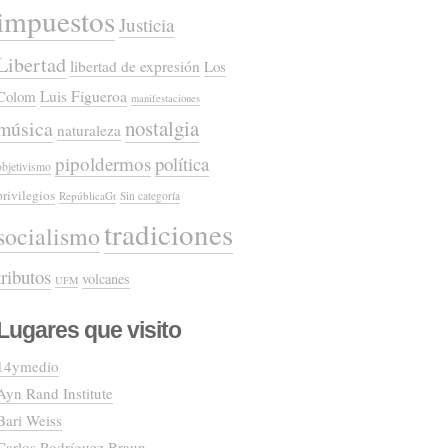
impuestos
Justicia
Libertad
libertad de expresión
Los
Colom
Luis Figueroa
manifestaciones
nostalgia
música
naturaleza
pipoldermos
política
objetivismo
privilegios
RepúblicaGt
Sin categoría
tradiciones
socialismo
tributos
volcanes
UFM
Lugares que visito
14ymedio
Ayn Rand Institute
Bari Weiss
Carlos Rodríguez Braun