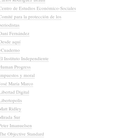
Centro de Estudios Económico-Sociales
Comité para la protección de los
periodistas
Dani Fernández
Desde aquí
eCuaderno
El Instituto Independiente
Human Progress
Impuestos y moral
José María Marco
Libertad Digital
Libertopolis
Matt Ridley
Mirada Sur
Peter Imanuelsen
The Objective Standard