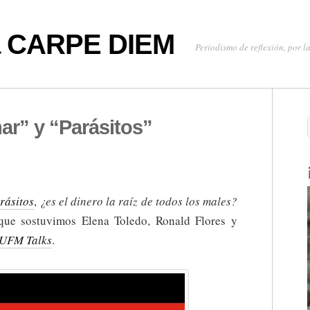
oa CARPE DIEM
Periodismo de reflexión, por la
ar” y “Parásitos”
rásitos
,
¿es el dinero la raíz de todos los males?
 que sostuvimos Elena Toledo, Ronald Flores y
UFM Talks
.