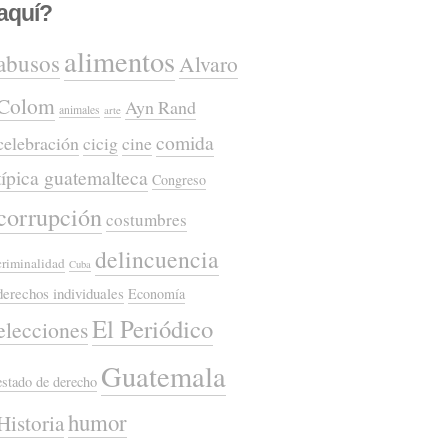
aquí?
alimentos
abusos
Alvaro
Colom
Ayn Rand
animales
arte
comida
celebración
cicig
cine
típica guatemalteca
Congreso
corrupción
costumbres
delincuencia
criminalidad
Cuba
derechos individuales
Economía
El Periódico
elecciones
Guatemala
estado de derecho
humor
Historia