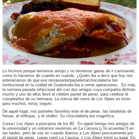
Lo hicimos porque teníamos antojo y no teníamos ganas de ir caminando,
como lo hacemos de cuando en cuando. ¿Quién iba a decir que hoy nos
enteraríamos de que ese restaurante/pastelería/chocolatería tan
institucional en la ciudad de Guatemala iba a cerrar operaciones. Es más,
la semana pasada refaccioné ahí con dos amigos cuya compañía disfruto
mucho y uno de ellos llevó el célebre pastel de peras, para celebrar el
cumpleaños de su hermana. La noticia del cierre de
Los Alpes
es triste
para muchos, estoy seguro.
De aquel lugar, mis pasteles favoritos eran el de peras, las tartaletas de
fresas, el milhojas, y el
stollen
. Su chocolatería era magnífica.
Conocí
Los Alpes
a principios de los 80. En aquel tiempo mis amigos de
la universidad y yo solíamos reunirnos en
La Casona
(¿Te acuerdas?) en
las tardes; pero de vez en cuando íbamos a
Los Alpes
precisamente por
el pastel de peras. Luego cerró
La Casona,
y
Los Alpes
tomó su lugar. En