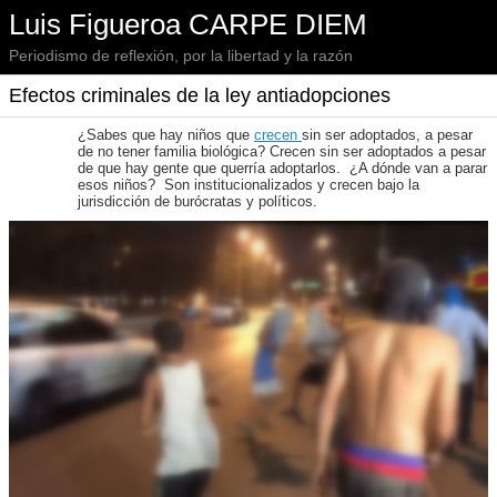
Luis Figueroa CARPE DIEM
Periodismo de reflexión, por la libertad y la razón
Efectos criminales de la ley antiadopciones
¿Sabes que hay niños que
crecen
sin ser adoptados, a pesar
de no tener familia biológica? Crecen sin ser adoptados a pesar
de que hay gente que querría adoptarlos. ¿A dónde van a parar
esos niños? Son institucionalizados y crecen bajo la
jurisdicción de burócratas y políticos.