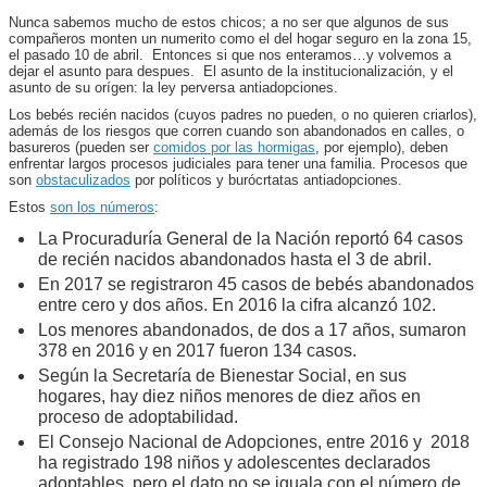
Nunca sabemos mucho de estos chicos; a no ser que algunos de sus
compañeros monten un numerito como el del hogar seguro en la zona 15,
el pasado 10 de abril. Entonces si que nos enteramos…y volvemos a
dejar el asunto para despues. El asunto de la institucionalización, y el
asunto de su orígen: la ley perversa antiadopciones.
Los bebés recién nacidos (cuyos padres no pueden, o no quieren criarlos),
además de los riesgos que corren cuando son abandonados en calles, o
basureros (pueden ser
comidos por las hormigas
, por ejemplo), deben
enfrentar largos procesos judiciales para tener una familia. Procesos que
son
obstaculizados
por políticos y burócrtatas antiadopciones.
Estos
son los números
:
La Procuraduría General de la Nación reportó 64 casos
de recién nacidos abandonados hasta el 3 de abril.
En 2017 se registraron 45 casos de bebés abandonados
entre cero y dos años. En 2016 la cifra alcanzó 102.
Los menores abandonados, de dos a 17 años, sumaron
378 en 2016 y en 2017 fueron 134 casos.
Según la Secretaría de Bienestar Social, en sus
hogares, hay diez niños menores de diez años en
proceso de adoptabilidad.
El Consejo Nacional de Adopciones, entre 2016 y 2018
ha registrado 198 niños y adolescentes declarados
adoptables, pero el dato no se iguala con el número de