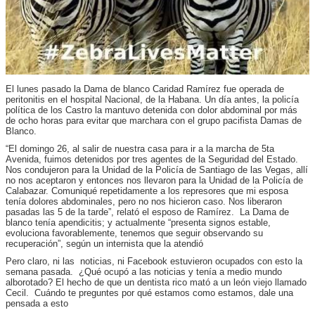
El lunes pasado la Dama de blanco Caridad Ramírez fue operada de
peritonitis en el hospital Nacional, de la Habana. Un día antes, la policía
política de los Castro la mantuvo detenida con dolor abdominal por más
de ocho horas para evitar que marchara con el grupo pacifista Damas de
Blanco.
“El domingo 26, al salir de nuestra casa para ir a la marcha de 5ta
Avenida, fuimos detenidos por tres agentes de la Seguridad del Estado.
Nos condujeron para la Unidad de la Policía de Santiago de las Vegas, allí
no nos aceptaron y entonces nos llevaron para la Unidad de la Policía de
Calabazar. Comuniqué repetidamente a los represores que mi esposa
tenía dolores abdominales, pero no nos hicieron caso. Nos liberaron
pasadas las 5 de la tarde”, relató el esposo de Ramírez. La Dama de
blanco tenía apendicitis; y actualmente “presenta signos estable,
evoluciona favorablemente, tenemos que seguir observando su
recuperación”, según un internista que la atendió
Pero claro, ni las noticias, ni Facebook estuvieron ocupados con esto la
semana pasada. ¿Qué ocupó a las noticias y tenía a medio mundo
alborotado? El hecho de que un dentista rico mató a un león viejo llamado
Cecil. Cuándo te preguntes por qué estamos como estamos, dale una
pensada a esto