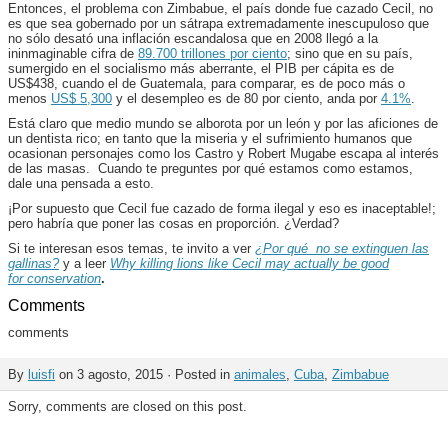
Entonces, el problema con Zimbabue, el país donde fue cazado Cecil, no
es que sea gobernado por un sátrapa extremadamente inescupuloso que
no sólo desató una inflación escandalosa que en 2008 llegó a la
ininmaginable cifra de
89.700 trillones por ciento
; sino que en su país,
sumergido en el socialismo más aberrante, el PIB per cápita es de
US$438, cuando el de Guatemala, para comparar, es de poco más o
menos
US$ 5,300
y el desempleo es de 80 por ciento, anda por
4.1%
.
Está claro que medio mundo se alborota por un león y por las aficiones de
un dentista rico; en tanto que la miseria y el sufrimiento humanos que
ocasionan personajes como los Castro y Robert Mugabe escapa al interés
de las masas. Cuando te preguntes por qué estamos como estamos,
dale una pensada a esto.
¡Por supuesto que Cecil fue cazado de forma ilegal y eso es inaceptable!;
pero habría que poner las cosas en proporción. ¿Verdad?
Si te interesan esos temas, te invito a ver
¿Por qué no se extinguen las
gallinas?
y a leer
Why killing lions like Cecil may actually be good
for conservation
.
Comments
comments
By
luisfi
on 3 agosto, 2015 · Posted in
animales
,
Cuba
,
Zimbabue
Sorry, comments are closed on this post.