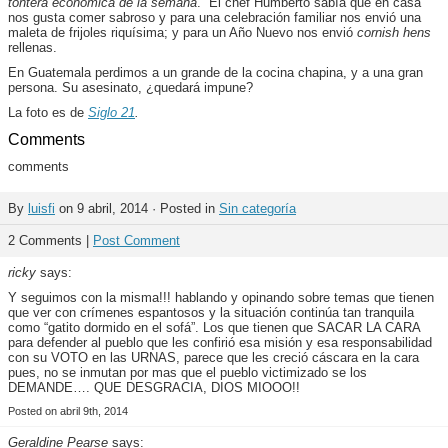
tontera económica de la semana
. El chef Humberto sabía que en casa
nos gusta comer sabroso y para una celebración familiar nos envió una
maleta de frijoles riquísima; y para un Año Nuevo nos envió
cornish hens
rellenas.
En Guatemala perdimos a un grande de la cocina chapina, y a una gran
persona. Su asesinato, ¿quedará impune?
La foto es de
Siglo 21
.
Comments
comments
By
luisfi
on 9 abril, 2014 · Posted in
Sin categoría
2 Comments |
Post Comment
ricky
says:
Y seguimos con la misma!!! hablando y opinando sobre temas que tienen
que ver con crímenes espantosos y la situación continúa tan tranquila
como “gatito dormido en el sofá”. Los que tienen que SACAR LA CARA
para defender al pueblo que les confirió esa misión y esa responsabilidad
con su VOTO en las URNAS, parece que les creció cáscara en la cara
pues, no se inmutan por mas que el pueblo victimizado se los
DEMANDE…. QUE DESGRACIA, DIOS MIOOO!!
Posted on abril 9th, 2014
Geraldine Pearse
says: