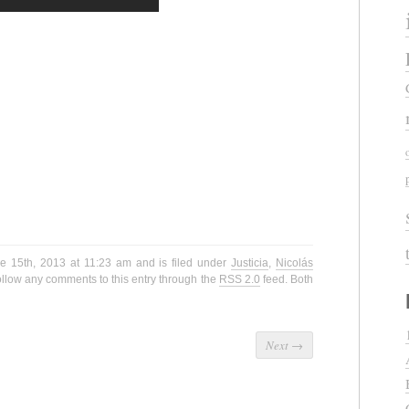
re 15th, 2013 at 11:23 am and is filed under
Justicia
,
Nicolás
ollow any comments to this entry through the
RSS 2.0
feed. Both
Next
→