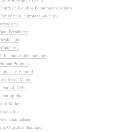
Centro de Estudios Económico-Sociales
Comité para la protección de los
periodistas
Dani Fernández
Desde aquí
eCuaderno
El Instituto Independiente
Human Progress
Impuestos y moral
José María Marco
Libertad Digital
Libertopolis
Matt Ridley
Mirada Sur
Peter Imanuelsen
The Objective Standard