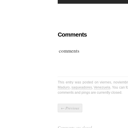
Comments
comments
This entry was posted on viernes, noviemb
Maduro
,
saqueadores
,
Venezuela
. You can f
comments and pings are currently closed.
←
Previous
Comments are closed.