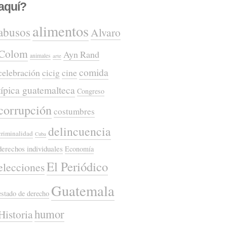
aquí?
alimentos
abusos
Alvaro
Colom
Ayn Rand
animales
arte
comida
celebración
cicig
cine
típica guatemalteca
Congreso
corrupción
costumbres
delincuencia
criminalidad
Cuba
derechos individuales
Economía
El Periódico
elecciones
Guatemala
estado de derecho
humor
Historia