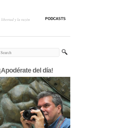
PODCASTS
 libertad y la razón
¡Apodérate del día!