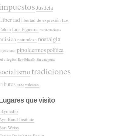
impuestos
Justicia
Libertad
libertad de expresión
Los
Colom
Luis Figueroa
manifestaciones
nostalgia
música
naturaleza
pipoldermos
política
objetivismo
privilegios
RepúblicaGt
Sin categoría
tradiciones
socialismo
tributos
volcanes
UFM
Lugares que visito
14ymedio
Ayn Rand Institute
Bari Weiss
Carlos Rodríguez Braun