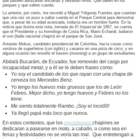
que paseen abrazando ancianas y besando niños. Que bailen en los
parques y que salten cuerda.
Lo anterior, por cierto, me recordó a Miguel Ydígoras Fuentes que cuentan
que una vez se puso a saltar cuerda en el Parque Central para demostrar
que, a pesar de su edad avanzada, todavía era un hombre fuerte. En la
noticia que ilustra esta nota, tomada de
El Imparcial
de 1957, se cuenta
que el Presidente y su homólogo de Costa Rica, Mario Echandi, bailaron
el son (baile nacional chapín) en el parque de San José.
Antanás Mokus, candidato presidencial de Colombia, hacía cosas como
vestirse de superhéroe (con
tights
) y casarse en una pista de circo; y en
alguna ocasión les enseñó el trasero (
mooning
) a un grupo de estudiantes.
Abdalá Bucarám, de Ecuador, fue removido del cargo por
incapacidad metal; y a él se le deben frases como:
Yo soy el candidato de los que rayan con una chapa de
cerveza los Mercedes Benz.
Yo tengo los huevos más gruesos que los de León
Febres. Mejor dicho, yo tengo huevos y Febres no los
tiene.
Me siento totalmente Rambo. ¡Soy el loco00!
Ya llegó papá más loco que nunca.
En estos contextos, que los
pipoldermos
chapines se
dedicaran a pasearse en moto, a caballo, o como sea en
ferias y festividades no se vería tan mal. Que entretengan a