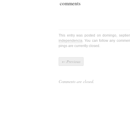
comments
This entry was posted on domingo, septie
independencia
. You can follow any comment
pings are currently closed.
←
Previous
Comments are closed.