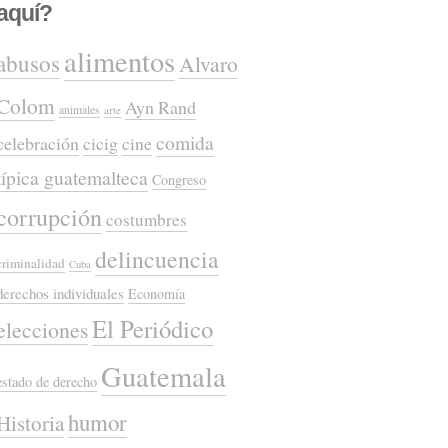
aquí?
alimentos
abusos
Alvaro
Colom
Ayn Rand
animales
arte
comida
celebración
cicig
cine
típica guatemalteca
Congreso
corrupción
costumbres
delincuencia
criminalidad
Cuba
derechos individuales
Economía
El Periódico
elecciones
Guatemala
estado de derecho
humor
Historia