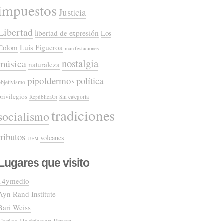
impuestos
Justicia
Libertad
libertad de expresión
Los
Colom
Luis Figueroa
manifestaciones
nostalgia
música
naturaleza
pipoldermos
política
objetivismo
privilegios
RepúblicaGt
Sin categoría
tradiciones
socialismo
tributos
volcanes
UFM
Lugares que visito
14ymedio
Ayn Rand Institute
Bari Weiss
Carlos Rodríguez Braun