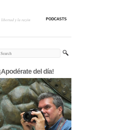
PODCASTS
 libertad y la razón
¡Apodérate del día!