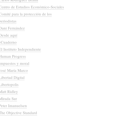
Centro de Estudios Económico-Sociales
Comité para la protección de los
periodistas
Dani Fernández
Desde aquí
eCuaderno
El Instituto Independiente
Human Progress
Impuestos y moral
José María Marco
Libertad Digital
Libertopolis
Matt Ridley
Mirada Sur
Peter Imanuelsen
The Objective Standard