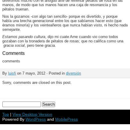
divertimos mucho con el antiguo arte de reventar pétalos de rosa en las
manos, de modo que tus manos hacen una caja de resonancia y los
pétalos truenan.
Nos la gozamos -con algo tan sencillo- porque es divertido, y porque
había una brecha generacional entre los que sabíamos hacer esto (que
éramos minoría) y los veinteañeros que nunca habían visto, ni hecho nada
semejante.
Estamos pasando cultura
, dijo mi cuate Arne cuando vio como todos
gozaban con la tronadera de pétalos de rosas; que no califica como una
gracia social
, pero tiene gracia.
Comments
comments
By
luisfi
on 7 mayo, 2012 · Posted in
diversión
Sorry, comments are closed on this post.
Top
|
View Desktop Version
Powered By
WordPress
and
MobilePress