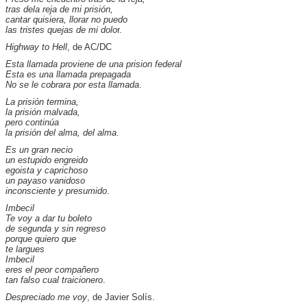
tras dela reja de mi prisión,
cantar quisiera, llorar no puedo
las tristes quejas de mi dolo
r.
Highway to Hell
, de AC/DC
Esta llamada proviene de una prision federal
Esta es una llamada prepagada
No se le cobrara por esta llamada
.
La prisión termina,
la prisión malvada,
pero continúa
la prisión del alma, del alma
.
Es un gran necio
un estupido engreido
egoista y caprichoso
un payaso vanidoso
inconsciente y presumido
.
Imbecil
Te voy a dar tu boleto
de segunda y sin regreso
porque quiero que
te largues
Imbecil
eres el peor compañero
tan falso cual traicionero
.
Despreciado me voy
, de Javier Solís.