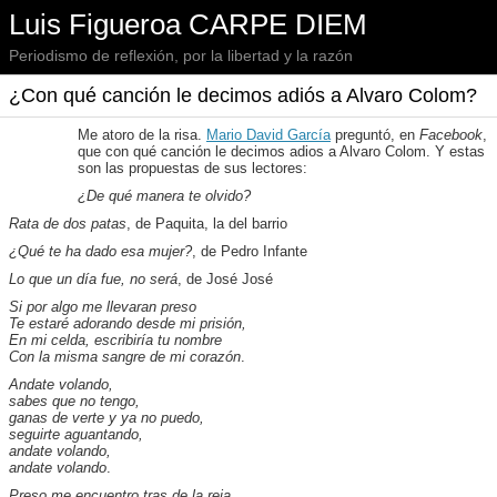
Luis Figueroa CARPE DIEM
Periodismo de reflexión, por la libertad y la razón
¿Con qué canción le decimos adiós a Alvaro Colom?
Me atoro de la risa.
Mario David García
preguntó, en
Facebook
,
que con qué canción le decimos adios a Alvaro Colom. Y estas
son las propuestas de sus lectores:
¿De qué manera te olvido?
Rata de dos patas
, de Paquita, la del barrio
¿Qué te ha dado esa mujer?
, de Pedro Infante
Lo que un día fue, no será
, de José José
Si por algo me llevaran preso
Te estaré adorando desde mi prisión,
En mi celda, escribiría tu nombre
Con la misma sangre de mi corazón
.
Andate volando,
sabes que no tengo,
ganas de verte y ya no puedo,
seguirte aguantando,
andate volando,
andate volando
.
Preso me encuentro tras de la reja,