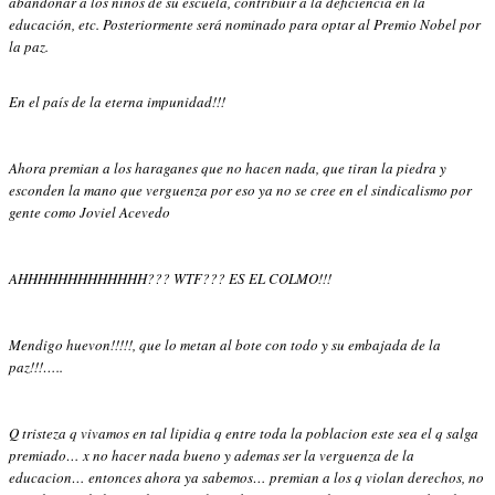
abandonar a los niños de su escuela, contribuir a la deficiencia en la
educación, etc. Posteriormente será nominado para optar al Premio Nobel por
la paz.
En el país de la eterna impunidad!!!
Ahora premian a los haraganes que no hacen nada, que tiran la piedra y
esconden la mano que verguenza por eso ya no se cree en el sindicalismo por
gente como Joviel Acevedo
AHHHHHHHHHHHHH??? WTF??? ES EL COLMO!!!
Mendigo huevon!!!!!, que lo metan al bote con todo y su embajada de la
paz!!!…..
Q tristeza q vivamos en tal lipidia q entre toda la poblacion este sea el q salga
premiado… x no hacer nada bueno y ademas ser la verguenza de la
educacion… entonces ahora ya sabemos… premian a los q violan derechos, no