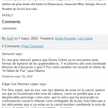
adultos de plan diario del barrio la Democracia, Asunción Mita, Jutiapa, lleva el
Nombre de Joviel Acevedo.
FATAL!!
Comments
comments
By
luisfi
on 7 mayo, 2010 · Posted in
Joviel Acevedo
,
Los Colom
5 Comments |
Post Comment
Demuxer
says:
Es una gran ofensa!! parece que Alvaro Colom ya no encuentra otras
formas de burlarse de los guatemaltecos. Y el próximo año será nombrado
Ministro de Educación o que?? Por cierto también me recordó el chiste de
"el Nobel de Paz" para Obama
Posted on mayo 7th, 2010
Edgar Isaí Ramírez López
says:
Por Dios santo, que es eso; ese tipo deberia de estar en la carcel; parece
ser que en Gustemala todo esta de cabeza, como es posible que a un
despreciable personaje como este, que lo unico que ha provocado es
confrontación social lo refieran como embajador de la paz.Solo falta que a
los delicuentes que si ya estan en la carcel resulten cambiando la rosa de