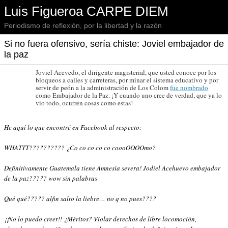
Luis Figueroa CARPE DIEM
Periodismo de reflexión, por la libertad y la razón
Si no fuera ofensivo, sería chiste: Joviel embajador de
la paz
Joviel Acevedo, el dirigente magisterial, que usted conoce por los
bloqueos a calles y carreteras, por minar el sistema educativo y por
servir de peón a la administración de Los Colom
fue nombrado
como Embajador de la Paz. ¡Y cuando uno cree de verdad, que ya lo
vio todo, ocurren cosas como estas!
He aquí lo que encontré en Facebook al respecto:
WHATTT?????????? ¿Co co co co co coooOOOOmo?
Definitivamente Guatemala tiene Amnesia severa! Jodiel Acehuevo embajador
de la paz????? wow sin palabras
Qué qué????? alfin salto la liebre… no q no pues????
¡¡No lo puedo creer!! ¿Méritos? Violar derechos de libre locomoción,