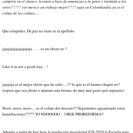
cumplen en el chance, levanta a base de amenazas a la gente e intimida a los
otros????? eso merece un trabajo mejor???? aqui en Colomlandia ya es el
colmo de los colmos….
Que estupidez. De paz no tiene ni el apellido.
jajajajajajajajajaja……
es un chiste no ?
Like it in not a good way…!
jajajaja es el mejor chiste que he oido….!!! lo que es el humor chapin no?
(espero que sea chiste o minimo una broma, de muy mal gusto por supuesto)
Nooo. nooo. nooo… es el colmo del descaro!!! Seguiremos aguantando estas
humillaciones????? YO NOOOOOO… URGE PROREFORMA!!
Además a partir de hoy bajo la resolución magisterial 078-2010 la Escuela para