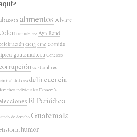
aquí?
alimentos
abusos
Alvaro
Colom
Ayn Rand
animales
arte
comida
celebración
cicig
cine
típica guatemalteca
Congreso
corrupción
costumbres
delincuencia
criminalidad
Cuba
derechos individuales
Economía
El Periódico
elecciones
Guatemala
estado de derecho
humor
Historia