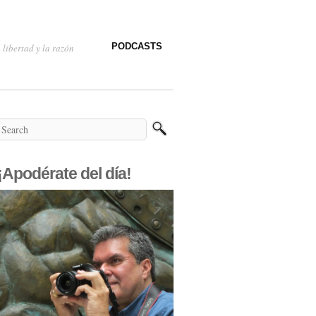
PODCASTS
 libertad y la razón
¡Apodérate del día!