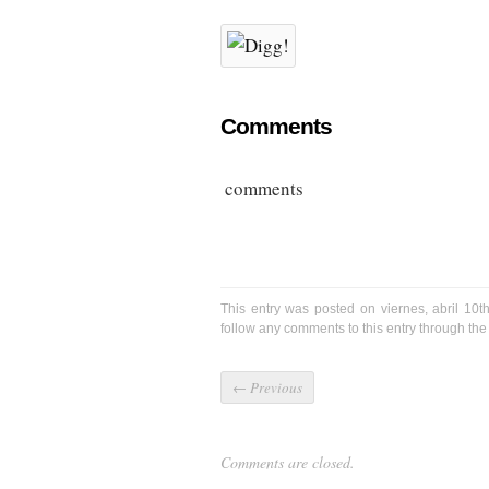
Comments
comments
This entry was posted on viernes, abril 10t
follow any comments to this entry through th
←
Previous
Comments are closed.