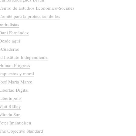
Centro de Estudios Económico-Sociales
Comité para la protección de los
periodistas
Dani Fernández
Desde aquí
eCuaderno
El Instituto Independiente
Human Progress
Impuestos y moral
José María Marco
Libertad Digital
Libertopolis
Matt Ridley
Mirada Sur
Peter Imanuelsen
The Objective Standard