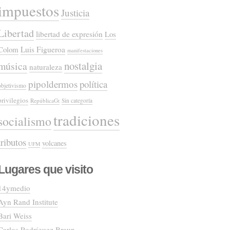
impuestos
Justicia
Libertad
libertad de expresión
Los
Colom
Luis Figueroa
manifestaciones
nostalgia
música
naturaleza
pipoldermos
política
objetivismo
privilegios
RepúblicaGt
Sin categoría
tradiciones
socialismo
tributos
volcanes
UFM
Lugares que visito
14ymedio
Ayn Rand Institute
Bari Weiss
Carlos Rodríguez Braun