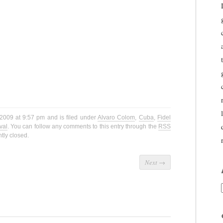
 2009 at 9:57 pm and is filed under
Alvaro Colom
,
Cuba
,
Fidel
val
. You can follow any comments to this entry through the
RSS
tly closed.
Next
→