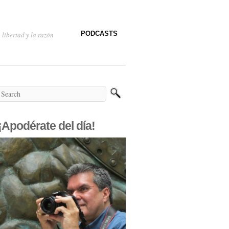
PODCASTS
 libertad y la razón
¡Apodérate del día!