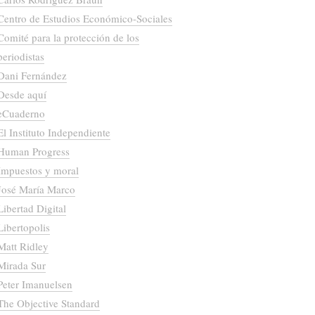
Centro de Estudios Económico-Sociales
Comité para la protección de los
periodistas
Dani Fernández
Desde aquí
eCuaderno
El Instituto Independiente
Human Progress
Impuestos y moral
José María Marco
Libertad Digital
Libertopolis
Matt Ridley
Mirada Sur
Peter Imanuelsen
The Objective Standard