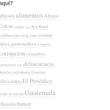
aquí?
alimentos
abusos
Alvaro
Colom
Ayn Rand
animales
arte
comida
celebración
cicig
cine
típica guatemalteca
Congreso
corrupción
costumbres
delincuencia
criminalidad
Cuba
derechos individuales
Economía
El Periódico
elecciones
Guatemala
estado de derecho
humor
Historia