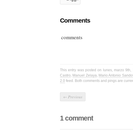
Comments
comments
This entry was posted on lunes, marzo 9th,
Castro
,
Manuel Zelaya
,
Mario Antonio Sando
2.0
feed. Both comments and pings are curren
←
Previous
1 comment