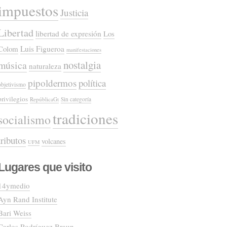
impuestos
Justicia
Libertad
libertad de expresión
Los
Colom
Luis Figueroa
manifestaciones
nostalgia
música
naturaleza
pipoldermos
política
objetivismo
privilegios
RepúblicaGt
Sin categoría
tradiciones
socialismo
tributos
volcanes
UFM
Lugares que visito
14ymedio
Ayn Rand Institute
Bari Weiss
Carlos Rodríguez Braun