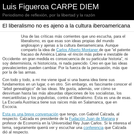
Luis Figueroa CARPE DIEM
Periodismo de reflexión, por la libertad y la razón
El liberalismo no es ajeno a la cultura iberoamericana
Una de las críticas más corrientes que uno escucha, para el
liberalismo, es que esas son ideas propias del mundo
anglosajon y ajenas a la cultura iberoamericana. Aunque
comparto la idea de
Carlos Alberto Montaner
de que “el patente
fracaso de América Latina -el rincón más pobre e inestable de
Occidente- en gran medida es consecuencia de su particular historia”, ni
soy determinista, ni historicista, ni nada parecido. Creo en que las ideas
prevalecientes pueden cambiar. Por la fuerza de la persuasión, más que
por la de las armas.
Con todo y todo, a mi me viene igual si una buena idea tiene sus
fundamentos en un lugar, o en otro. Sin embargo, es fascinante conocer el
“árbol genealógico” de las ideas. Me gusta, además, ver cómo se
desvirtuan hasta las más absurdas objeciones de los socialistas, los
mercantilistas y los populistas, contra el liberalismo. Esta es una de esas.
La Escuela Austriaca tiene sus raíces más en Salamanca, que en
Escocia.
Esta es una breve conversación
que tengo, con Gabriel Calzada, al
respecto. Calzada es presidente de la
Fudación Juan de Mariana
y
profesor de Economía en la Universidad Rey Juan Carlos. Si le interesa el
tema, seguramente querrá ver y escuchar una
conferencia
que Calzada
dió al respecto.