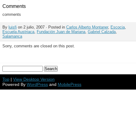
Comments
comments
By
luisfi
on 2 julio, 2007 · Posted in
Carlos Alberto Montaner
,
Escocia
,
Escuela Austriaca
,
Fundación Juan de Mariana
,
Gabriel Calzada
,
Salamanca
Sorry, comments are closed on this post.
Top
|
View Desktop Version
Powered By
WordPress
and
MobilePress