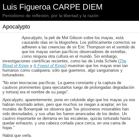
Luis Figueroa CARPE DIEM
Periodismo de reflexión, por la libertad y la razón
Apocalypto
Apocalypto
, la peli de Mel Gibson sobre los mayas, está
causando olas en la blogosfera. Los políticamente correctos se
adhieren a las creencias de sir Eric Thompson en el sentido de
que los mayas serían pacíficos observadores de estrellas,
como ninguna otra cultura en el mundo. Sin embargo,
investigaciones científicas recientes, como las de Linda Schele (
The
Blood of Kings
y
A Forest of Kings
) muestran que los mayas eran tan
humanos como cualquiera; sólo que guerreros, algo sanguinarios y
torturadores.
“No eran teocracias pacíficas. La guerra constante y la captura de
cautivos prominentes (para ejecutarlos luego de prolongadas degradación
y tortura) era el nombre de su juego”.
Apocalypto
, aparentemente, pone en celuloide algo que los mayas ya nos
habían mostrado antes, pero que muchos se niegan a aceptar; en los
murales de Bonampak se observa que “los prisioneros miserables han
sido desnudados, y sus uñas les fueron arrancadas de los dedos. Un
cautivo importante se derrama en las escaleras, quizás torturado hasta
quedar exhausto, y una cabeza cortada yace cerca, en una cama de
hojas.”
Habrá que verla.