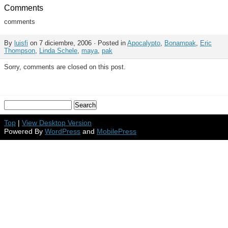
Comments
comments
By
luisfi
on 7 diciembre, 2006 · Posted in
Apocalypto
,
Bonampak
,
Eric
Thompson
,
Linda Schele
,
maya
,
pak
Sorry, comments are closed on this post.
Top
|
View Desktop Version
Powered By
WordPress
and
MobilePress