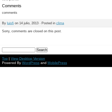
Comments
comments
By
luisfi
on 14 julio, 2013 · Posted in
clima
Sorry, comments are closed on this post.
Top
|
View Desktop Version
Powered By
WordPress
and
MobilePress