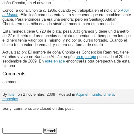
doña Chonita, en el anverso.
Conocí a doña Chonita
c.
1986, cuando yo trabajaba en el noticiario
Aquí
el Mundo
. Ella llegó para una entrevista y recuerdo que era notablemnente
guapa. Para entonces ya era una señora; pero en Santiago Atitlán,
Chonita era una niña cuando sirvió de modelo para esta moneda.
Esta moneda tiene 0.720 de plata, pesa 8.33 gramos y tiene un diámetro
de 27 milímetros. Las monedas de plata recuerdan los tiempos en los que
el dinero tenía valor por sí mismo, y no por su curso forzado. Cuando el
dinero tenía valor de verdad, y no era una forma de estafa.
Actualización: El nombre de doña Chonita es Concepción Ramírez, tiene
67 años y vive en Santiago Atitlán, según
un reportaje
publicado el 20 de
septiembre de 2009. En
este enlace
encontrarás otra perspectiva de esta
historia.
Comments
comments
By
luisfi
on 2 noviembre, 2008 · Posted in
Aquí el mundo
,
dinero
,
monedas
Sorry, comments are closed on this post.