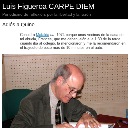
Luis Figueroa CARPE DIEM
Periodismo de reflexión, por la libertad y la razón
Adiós a Quino
Conocí a
Mafalda
ca.
1974 porque unas vecinas de la casa de
mi abuela, Frances, que me daban jalón a la 1:30 de la tarde
cuando iba al colegio, la mencionaron y me la recomendaron en
el trayecto de poco más de 10 minutos en el auto.