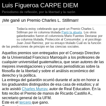
Luis Figueroa CARPE DIEM
Periodismo de reflexión, por la libertad y la razón
¡Me gané un Premio Charles L. Stillman!
Todavía estoy celebrando que gané un Premio Charles L.
Stillman por mi columna titulada
Parió la abuela
. Los otros
galardonados fueron el columnista Mario Fuentes Destarac por
su columna titulada,
Protección al Consumidor
; y el psicólogo
Juan José Ramírez, por su ensayo titulado
Cuál es la función
de las predicciones de principio en las ciencias sociales
.
Aquellos premios son entregados por el Consejo Directivo
de la Universidad Francisco Marroquín a los profesores de
cualquier universidad guatemalteca, que sean autores de las
mejores investigaciones y columnas periodísticas sobre la
filosofía de la libertad y sobre el análisis económico del
derecho y la política.
La entrega del galardón ocurrió durante el acto en honor a
los graduandos distinguidos de esa casa de estudios; y al
acto asistió
Charles Murray
, autor de
Real Education
. En la
foto recibo el Premio de manos de Ricardo Castillo A.,
secretario general de la UFM.
Este es el
tercero
que gano.