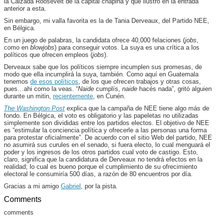
la Calzada Roosevelt de la capital chapina y que ilustro en la entrada
anterior a esta.
Sin embargo, mi valla favorita es la de Tania Derveaux, del Partido NEE,
en Bélgica.
En un juego de palabras, la candidata ofrece 40,000 felaciones (
jobs
,
como en
blowjobs
) para conseguir votos. La suya es una crítica a los
políticos que ofrecen empleos (
jobs
).
Derveaux sabe que los políticos siempre incumplen sus promesas, de
modo que ella incumplirá la suya, también. Como aquí en Guatemala
tenemos
de esos políticos
, de los que ofrecen trabajos y otras cosas,
pues…ahi como la veas. “
Naide
cumplís,
naide
hacés nada”, gritó alguien
durante un mitin,
recientemente
, en Cunén.
The Washington Post
explica que la campaña de NEE tiene algo más de
fondo. En Bélgica, el voto es obligatorio y las papeletas no utilizadas
simplemente son divididas entre los partidos electos. El objetivo de NEE
es “estimular la conciencia política y ofrecerle a las personas una forma
para protestar oficialmente”. De acuerdo con el sitio Web del partido, NEE
no asumirá sus curules en el senado, si fuera electo, lo cual menguará el
poder y los ingresos de los otros partidos cual voto de castigo. Esto,
claro, significa que la candidatura de Derveaux no tendrá efectos en la
realidad; lo cual es bueno porque el cumplimiento de su ofrecimiento
electoral le consumiría 500 días, a razón de 80 encuentros por día.
Gracias a mi amigo
Gabriel
, por la pista.
Comments
comments