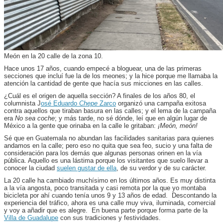
Meón en la 20 calle de la zona 10.
Hace unos 17 años, cuando empecé a bloguear, una de las primeras
secciones que incluí fue la de los meones; y la hice porque me llamaba la
atención la cantidad de gente que hacía sus micciones en las calles.
¿Cuál es el origen de aquella sección? A finales de los años 80, el
columnista J
osé Eduardo
Chepe
Zarco
organizó una campaña exitosa
contra aquellos que tiraban basura en las calles; y el lema de la campaña
era
No sea coche
; y más tarde, no sé dónde, leí que en algún lugar de
México a la gente que orinaba en la calle le gritaban:
¡Meón, meón!
Sé que en Guatemala no abundan las facilidades sanitarias para quienes
andamos en la calle; pero eso no quita que sea feo, sucio y una falta de
consideración para los demás que algunas personas orinen en la vía
pública. Aquello es una lástima porque los visitantes que suelo llevar a
conocer la ciudad
suelen gustar de ella
, de su verdor y de su carácter.
La 20 calle ha cambiado muchísimo en los últimos años. Es muy distinta
a la vía angosta, poco transitada y casi remota por la que yo montaba
bicicleta por ahí cuando tenía unos 9 y 13 años de edad. Descontando la
experiencia del tráfico, ahora es una calle muy viva, iluminada, comercial
y voy a añadir que es alegre. En buena parte porque forma parte de la
Villa de Guadalupe
con sus tradiciones y festividades.