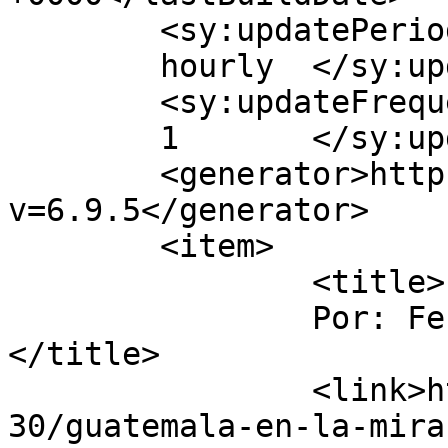
	<sy:updatePeriod>

	hourly	</sy:updatePeriod>

	<sy:updateFrequency>

	1	</sy:updateFrequency>

	<generator>https://wordpress.org/?
v=6.9.5</generator>

	<item>

		<title>

		Por: Fernando Marroquin		
</title>

		<link>http://luisfi61.com/2016/04/
30/guatemala-en-la-mira