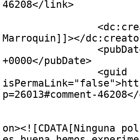
46208</link>

		<dc:creator><![CDATA[Fernando 
Marroquin]]></dc:creator
		<pubDate>Sun, 01 May 2016 05:56:15 
+0000</pubDate>

		<guid 
isPermaLink="false">htt
p=26013#comment-46208</
					<de
on><![CDATA[Ninguna pol
es buena,hemos experime