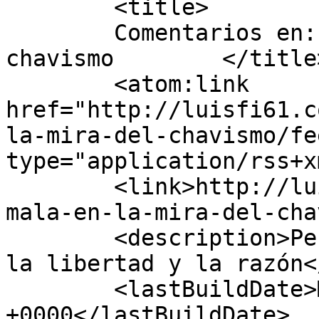
	<title>

	Comentarios en: Guatemala en la mira del 
chavismo	</title>

	<atom:link 
href="http://luisfi61.c
la-mira-del-chavismo/fe
type="application/rss+x
	<link>http://luisfi61.com/2016/04/30/guate
mala-en-la-mira-del-cha
	<description>Periodismo de reflexión, por 
la libertad y la razón<
	<lastBuildDate>Mon, 02 May 2016 01:31:13 
+0000</lastBuildDate>
