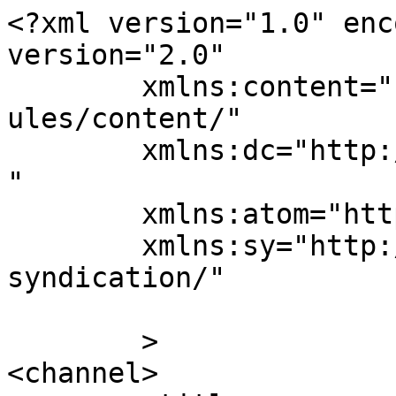
<?xml version="1.0" enc
version="2.0"

	xmlns:content="http://purl.org/rss/1.0/mod
ules/content/"

	xmlns:dc="http://purl.org/dc/elements/1.1/
"

	xmlns:atom="http://www.w3.org/2005/Atom"

	xmlns:sy="http://purl.org/rss/1.0/modules/
syndication/"

	>

<channel>
