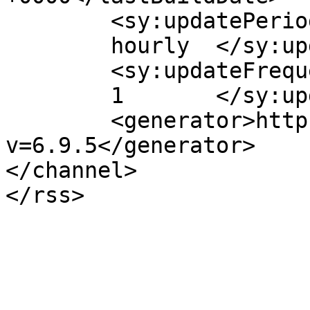
	<sy:updatePeriod>

	hourly	</sy:updatePeriod>

	<sy:updateFrequency>

	1	</sy:updateFrequency>

	<generator>https://wordpress.org/?
v=6.9.5</generator>

</channel>
