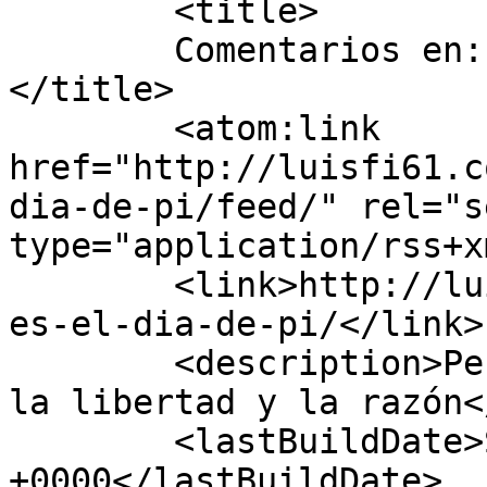
	<title>

	Comentarios en: Hoy es el Día de Pi	
</title>

	<atom:link 
href="http://luisfi61.c
dia-de-pi/feed/" rel="se
type="application/rss+x
	<link>http://luisfi61.com/2015/03/14/hoy-
es-el-dia-de-pi/</link>

	<description>Periodismo de reflexión, por 
la libertad y la razón<
	<lastBuildDate>Sun, 15 Mar 2015 04:35:14 
+0000</lastBuildDate>
