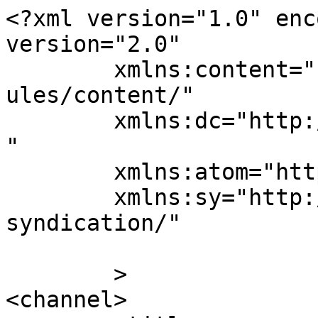
<?xml version="1.0" enc
version="2.0"

	xmlns:content="http://purl.org/rss/1.0/mod
ules/content/"

	xmlns:dc="http://purl.org/dc/elements/1.1/
"

	xmlns:atom="http://www.w3.org/2005/Atom"

	xmlns:sy="http://purl.org/rss/1.0/modules/
syndication/"

	>

<channel>
