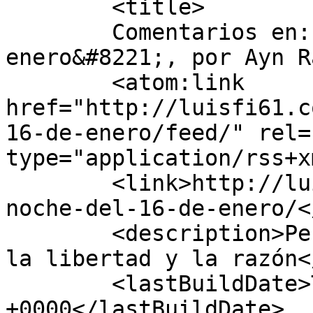
	<title>

	Comentarios en: &#8220;La noche del 16 de 
enero&#8221;, por Ayn Rand	</tit
	<atom:link 
href="http://luisfi61.c
16-de-enero/feed/" rel=
type="application/rss+x
	<link>http://luisfi61.com/2013/08/06/la-
noche-del-16-de-enero/<
	<description>Periodismo de reflexión, por 
la libertad y la razón<
	<lastBuildDate>Tue, 06 Aug 2013 02:58:38 
+0000</lastBuildDate>
