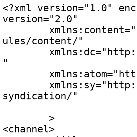
<?xml version="1.0" enc
version="2.0"

	xmlns:content="http://purl.org/rss/1.0/mod
ules/content/"

	xmlns:dc="http://purl.org/dc/elements/1.1/
"

	xmlns:atom="http://www.w3.org/2005/Atom"

	xmlns:sy="http://purl.org/rss/1.0/modules/
syndication/"

	>

<channel>
