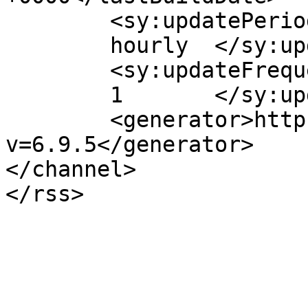
	<sy:updatePeriod>

	hourly	</sy:updatePeriod>

	<sy:updateFrequency>

	1	</sy:updateFrequency>

	<generator>https://wordpress.org/?
v=6.9.5</generator>

</channel>
