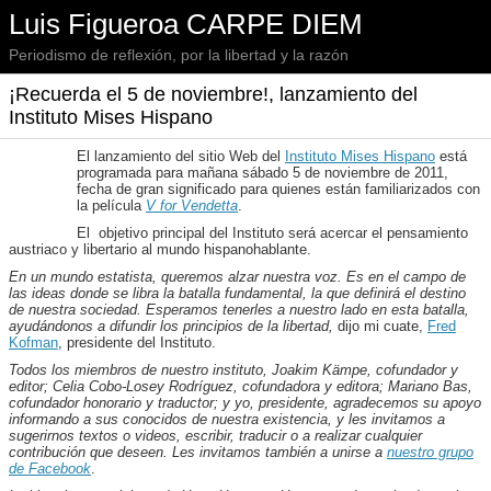
Luis Figueroa CARPE DIEM
Periodismo de reflexión, por la libertad y la razón
¡Recuerda el 5 de noviembre!, lanzamiento del
Instituto Mises Hispano
El lanzamiento del sitio Web del
Instituto Mises Hispano
está
programada para mañana sábado 5 de noviembre de 2011,
fecha de gran significado para quienes están familiarizados con
la película
V for Vendetta
.
El objetivo principal del Instituto será acercar el pensamiento
austriaco y libertario al mundo hispanohablante.
En un mundo estatista, queremos alzar nuestra voz. Es en el campo de
las ideas donde se libra la batalla fundamental, la que definirá el destino
de nuestra sociedad. Esperamos tenerles a nuestro lado en esta batalla,
ayudándonos a difundir los principios de la libertad,
dijo mi cuate,
Fred
Kofman
, presidente del Instituto.
Todos los miembros de nuestro instituto, Joakim Kämpe, cofundador y
editor; Celia Cobo-Losey Rodríguez, cofundadora y editora; Mariano Bas,
cofundador honorario y traductor; y yo, presidente, agradecemos su apoyo
informando a sus conocidos de nuestra existencia, y les invitamos a
sugerirnos textos o videos, escribir, traducir o a realizar cualquier
contribución que deseen. Les invitamos también a unirse a
nuestro grupo
de Facebook
.