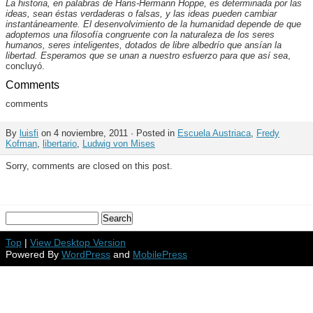
La historia, en palabras de Hans-Hermann Hoppe, es determinada por las
ideas, sean éstas verdaderas o falsas, y las ideas pueden cambiar
instantáneamente. El desenvolvimiento de la humanidad depende de que
adoptemos una filosofía congruente con la naturaleza de los seres
humanos, seres inteligentes, dotados de libre albedrío que ansían la
libertad. Esperamos que se unan a nuestro esfuerzo para que así sea
,
concluyó.
Comments
comments
By
luisfi
on 4 noviembre, 2011 · Posted in
Escuela Austriaca
,
Fredy
Kofman
,
libertario
,
Ludwig von Mises
Sorry, comments are closed on this post.
Top
|
View Desktop Version
Powered By
WordPress
and
MobilePress