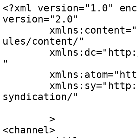
<?xml version="1.0" enc
version="2.0"

	xmlns:content="http://purl.org/rss/1.0/mod
ules/content/"

	xmlns:dc="http://purl.org/dc/elements/1.1/
"

	xmlns:atom="http://www.w3.org/2005/Atom"

	xmlns:sy="http://purl.org/rss/1.0/modules/
syndication/"

	>

<channel>
