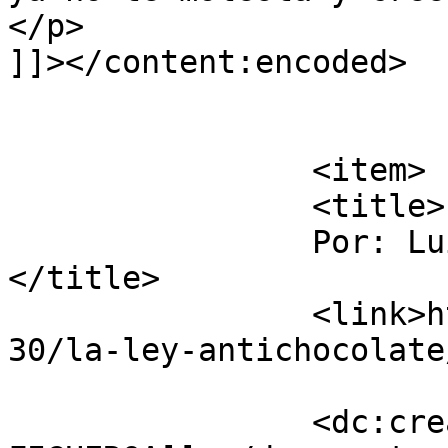
</p>

]]></content:encoded>

			</item>
		<item>

		<title>

		Por: Luis FIGUEROA		
</title>

		<link>http://luisfi61.com/2009/08/
30/la-ley-antichocolate
		<dc:creator><![CDATA[Luis 