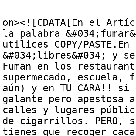
					<de
on><![CDATA[En el Artíc
la palabra &#034;fumar&
utilices COPY/PASTE.En 
&#034;libres&#034; y se
Fuman en los restaurant
supermecado, escuela, f
aún) y en TU CARA!! si 
galante pero apestosa a
calles y lugares públic
de cigarrillos. PERO, s
tienes que recoger caca