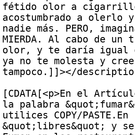
fétido olor a cigarrill
acostumbrado a olerlo y
nadie más. PERO, imagin
MIERDA. Al cabo de un t
olor, y te daría igual 
ya no te molesta y cree
tampoco.]]></description
			<content:encoded><
[CDATA[<p>En el Artícul
la palabra &quot;fumar&
utilices COPY/PASTE.En 
&quot;libres&quot; y se