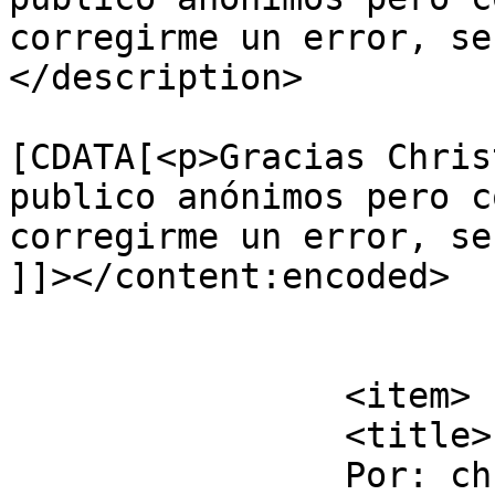
corregirme un error, se
</description>

			<content:encoded><
[CDATA[<p>Gracias Chris
publico anónimos pero c
corregirme un error, se
]]></content:encoded>

			</item>
		<item>

		<title>

		Por: christian rm		