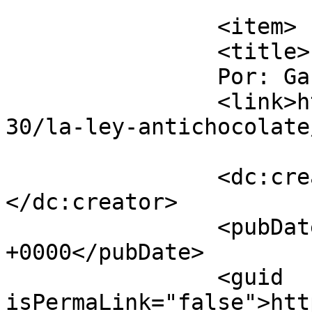
			</item>
		<item>

		<title>

		Por: Gary		</title>

		<link>http://luisfi61.com/2009/08/
30/la-ley-antichocolate
		<dc:creator><![CDATA[Gary]]>
</dc:creator>

		<pubDate>Sun, 30 Aug 2009 20:52:56 
+0000</pubDate>

		<guid 
isPermaLink="false">htt