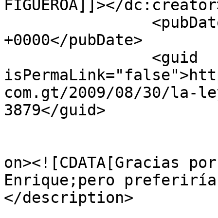
FIGUEROA]]></dc:creator>
		<pubDate>Thu, 03 Sep 2009 16:15:39 
+0000</pubDate>

		<guid 
isPermaLink="false">htt
com.gt/2009/08/30/la-le
3879</guid>

					<de
on><![CDATA[Gracias por
Enrique;pero preferiría
</description>

			<content:encoded><