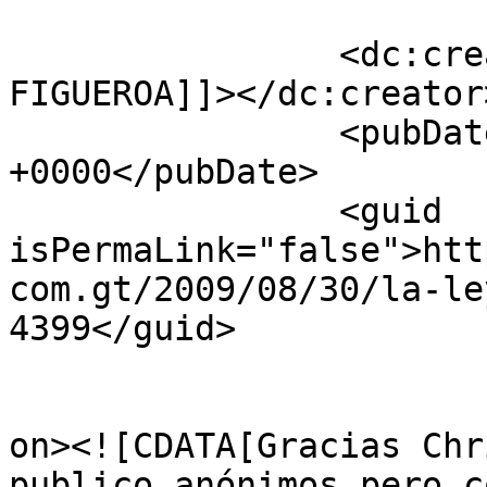
		<dc:creator><![CDATA[Luis 
FIGUEROA]]></dc:creator>
		<pubDate>Wed, 10 Feb 2010 13:55:07 
+0000</pubDate>

		<guid 
isPermaLink="false">htt
com.gt/2009/08/30/la-le
4399</guid>

					<de
on><![CDATA[Gracias Chr
publico anónimos pero c