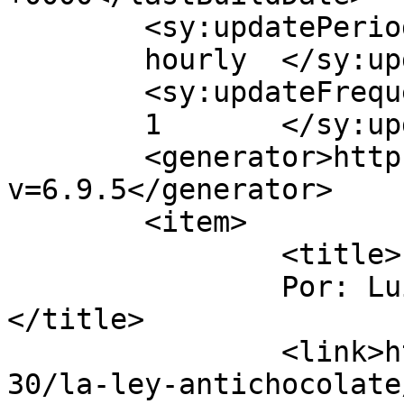
	<sy:updatePeriod>

	hourly	</sy:updatePeriod>

	<sy:updateFrequency>

	1	</sy:updateFrequency>

	<generator>https://wordpress.org/?
v=6.9.5</generator>

	<item>

		<title>

		Por: Luis FIGUEROA		
</title>

		<link>http://luisfi61.com/2009/08/
30/la-ley-antichocolate