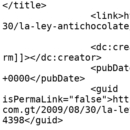
</title>

		<link>http://luisfi61.com/2009/08/
30/la-ley-antichocolate
		<dc:creator><![CDATA[christian 
rm]]></dc:creator>

		<pubDate>Wed, 10 Feb 2010 12:37:11 
+0000</pubDate>

		<guid 
isPermaLink="false">htt
com.gt/2009/08/30/la-le
4398</guid>
