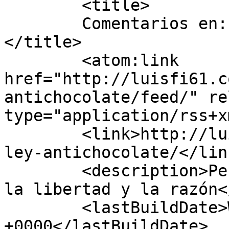
	<title>

	Comentarios en: La ley antichocolate	
</title>

	<atom:link 
href="http://luisfi61.c
antichocolate/feed/" re
type="application/rss+x
	<link>http://luisfi61.com/2009/08/30/la-
ley-antichocolate/</link
	<description>Periodismo de reflexión, por 
la libertad y la razón<
	<lastBuildDate>Wed, 10 Feb 2010 13:55:07 
+0000</lastBuildDate>
