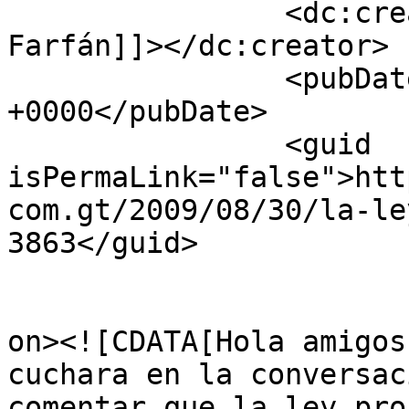
		<dc:creator><![CDATA[Roberto 
Farfán]]></dc:creator>

		<pubDate>Mon, 31 Aug 2009 15:49:23 
+0000</pubDate>

		<guid 
isPermaLink="false">htt
com.gt/2009/08/30/la-le
3863</guid>

					<de
on><![CDATA[Hola amigos
cuchara en la conversac
comentar que la ley pro