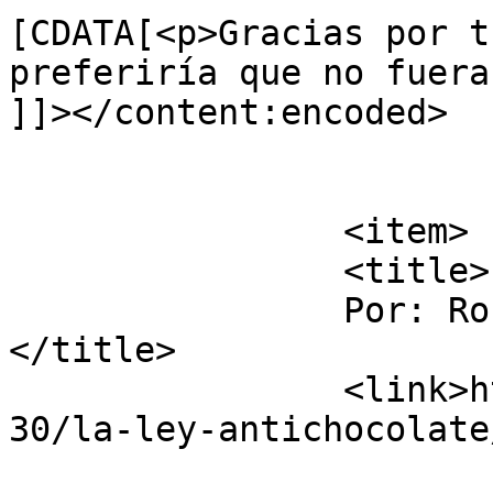
[CDATA[<p>Gracias por t
preferiría que no fuera
]]></content:encoded>

			</item>
		<item>

		<title>

		Por: Roberto Farfán		
</title>

		<link>http://luisfi61.com/2009/08/
30/la-ley-antichocolate